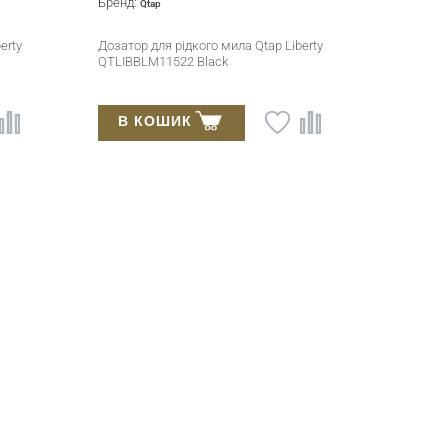
Бренд:
Qtap
erty
Дозатор для рідкого мила Qtap Liberty
QTLIBBLM11522 Black
В КОШИК