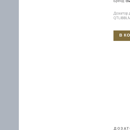
Бренд:
Qt
Дозатор д
QTLIBBLM
В К
ДОЗАТ