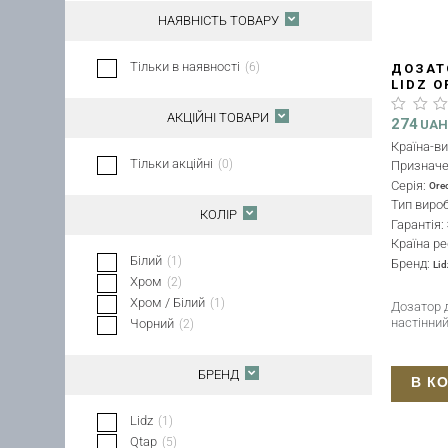
НАЯВНІСТЬ ТОВАРУ
Тільки в наявності
(
6
)
ДОЗАТ
LIDZ 
LDORE
АКЦІЙНІ ТОВАРИ
274
UA
Країна-в
Тільки акційні
(
0
)
Признач
Серія:
Ore
Тип виро
КОЛІР
Гарантія:
Країна ре
Білий
(
1
)
Бренд:
Lid
Хром
(
2
)
Хром / Білий
(
1
)
Дозатор д
настінни
Чорний
(
2
)
БРЕНД
В К
Lidz
(
1
)
Qtap
(
5
)