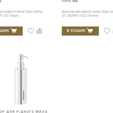
Бренд:
ap
Qtap
ля рідкого мила Qtap Liberty
Дозатор для рідкого мила Qtap Lib
11521 Black
QTLIBCRM11522 Chrome
ОШИК
В КОШИК
ОР ДЛЯ РІДКОГО МИЛА