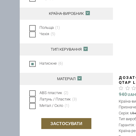
КРАЇНА-ВИРОБНИК
Польща
(
1
)
Чехія
(
5
)
ТИП КЕРУВАННЯ
Натискне
(
6
)
ДОЗАТ
МАТЕРІАЛ
QTAP L
BLACK
ABS пластик
(
2
)
940
UA
Латунь / Пластик
(
3
)
Країна-в
Метал / Скло
(
1
)
Признач
Серія:
Libe
Тип виро
ЗАСТОСУВАТИ
Гарантія:
Країна ре