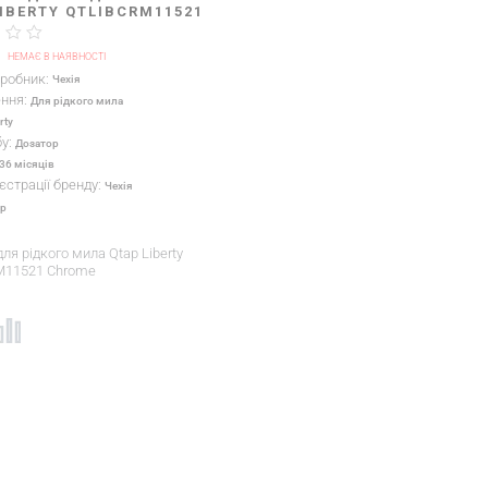
IBERTY QTLIBCRM11521
E
H
НЕМАЄ В НАЯВНОСТІ
иробник:
Чехія
ення:
Для рідкого мила
rty
бу:
Дозатор
36 місяців
єстрації бренду:
Чехія
ap
ля рідкого мила Qtap Liberty
M11521 Chrome