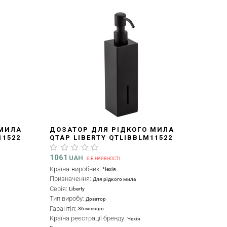
 МИЛА
ДОЗАТОР ДЛЯ РІДКОГО МИЛА
11522
QTAP LIBERTY QTLIBBLM11522
BLACK
1061
UAH
Є В НАЯВНОСТІ
Країна-виробник:
Чехія
Призначення:
Для рідкого мила
Серія:
Liberty
Тип виробу:
Дозатор
Гарантія:
36 місяців
Країна реєстрації бренду:
Чехія