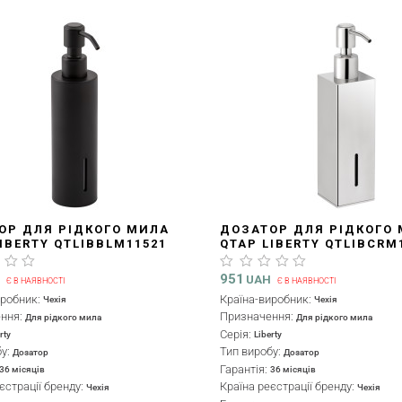
ОР ДЛЯ РІДКОГО МИЛА
ДОЗАТОР ДЛЯ РІДКОГО
IBERTY QTLIBBLM11521
QTAP LIBERTY QTLIBCRM
CHROME
951
H
UAH
Є В НАЯВНОСТІ
Є В НАЯВНОСТІ
иробник:
Країна-виробник:
Чехія
Чехія
ення:
Призначення:
Для рідкого мила
Для рідкого мила
Серія:
rty
Liberty
бу:
Тип виробу:
Дозатор
Дозатор
Гарантія:
36 місяців
36 місяців
єстрації бренду:
Країна реєстрації бренду:
Чехія
Чехія