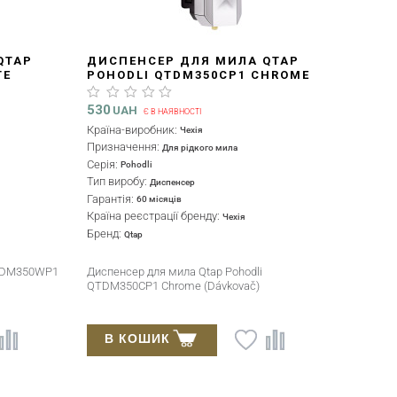
QTAP
ДИСПЕНСЕР ДЛЯ МИЛА QTAP
TE
POHODLI QTDM350CP1 CHROME
(DÁVKOVAČ)
530
UAH
Є В НАЯВНОСТІ
Країна-виробник:
Чехія
Призначення:
Для рідкого мила
Серія:
Pohodli
Тип виробу:
Диспенсер
Гарантія:
60 місяців
Країна реєстрації бренду:
Чехія
Бренд:
Qtap
i DM350WP1
Диспенсер для мила Qtap Pohodli
QTDM350CP1 Chrome (Dávkovač)
В КОШИК