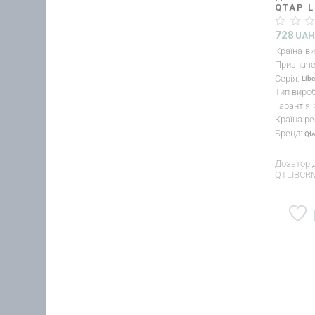
QTAP L
CHROM
728
UA
Країна-в
Признач
Серія:
Libe
Тип виро
Гарантія:
Країна ре
Бренд:
Qt
Дозатор д
QTLIBCR