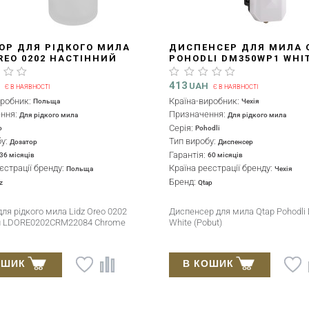
ОР ДЛЯ РІДКОГО МИЛА
ДИСПЕНСЕР ДЛЯ МИЛА 
OREO 0202 НАСТІННИЙ
POHODLI DM350WP1 WHI
0202CRM22084 CHROME
(POBUT)
413
H
UAH
Є В НАЯВНОСТІ
Є В НАЯВНОСТІ
иробник:
Країна-виробник:
Польща
Чехія
ення:
Призначення:
Для рідкого мила
Для рідкого мила
Серія:
o
Pohodli
бу:
Тип виробу:
Дозатор
Диспенсер
Гарантія:
36 місяців
60 місяців
єстрації бренду:
Країна реєстрації бренду:
Польща
Чехія
Бренд:
z
Qtap
ля рідкого мила Lidz Oreo 0202
Диспенсер для мила Qtap Pohodl
й LDORE0202CRM22084 Chrome
White (Pobut)
ОШИК
В КОШИК