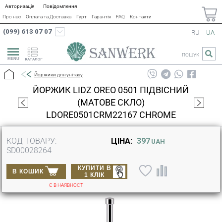
Авторизація
Повідомлення
Про нас
Оплата та Доставка
Гурт
Гарантія
FAQ
Контакти
(099) 613 07 07
RU
UA
ПОШУК
КАТАЛОГ
Йоржики для унітазу
ЙОРЖИК LIDZ OREO 0501 ПІДВІСНИЙ
(МАТОВЕ СКЛО)
LDORE0501CRM22167 CHROME
КОД ТОВАРУ:
ЦІНА:
397
UAH
SD00028264
КУПИТИ В
В КОШИК
1 КЛІК
Є В НАЯВНОСТІ