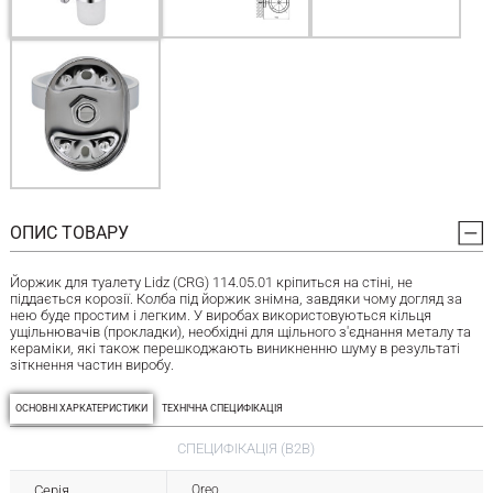
ОПИС ТОВАРУ
Йоржик для туалету Lidz (CRG) 114.05.01 кріпиться на стіні, не
піддається корозії. Колба під йоржик знімна, завдяки чому догляд за
нею буде простим і легким. У виробах використовуються кільця
ущільнювачів (прокладки), необхідні для щільного з'єднання металу та
кераміки, які також перешкоджають виникненню шуму в результаті
зіткнення частин виробу.
ОСНОВНІ ХАРКАТЕРИСТИКИ
ТЕХНІЧНА СПЕЦИФІКАЦІЯ
СПЕЦИФІКАЦІЯ (B2B)
Серія
Oreo