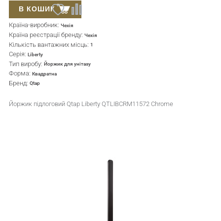
В КОШИК
Країна-виробник:
Чехія
Країна реєстрації бренду:
Чехія
Кількість вантажних місць:
1
Серія:
Liberty
Тип виробу:
Йоржик для унітазу
Форма:
Квадратна
Бренд:
Qtap
Йоржик підлоговий Qtap Liberty QTLIBCRM11572 Chrome