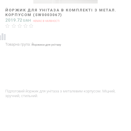
ЙОРЖИК ДЛЯ УНІТАЗА В КОМПЛЕКТІ З МЕТАЛ.
КОРПУСОМ (SW0003067)
2019.72
UAH
НЕМАЄ В НАЯВНОСТІ
Товарна група:
Йоржики для унітазу
Підлоговий йоржик для унітаза з металевим корпусом. Міцний,
зручний, стильний.