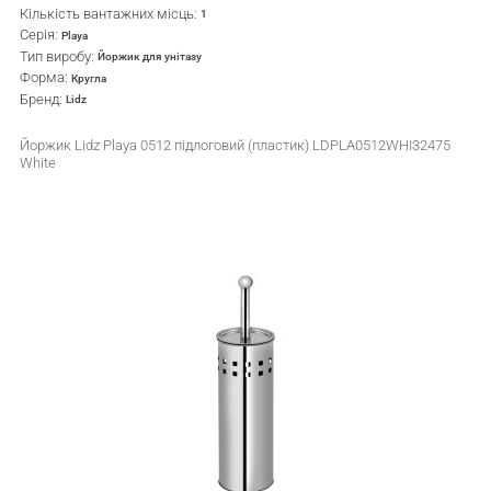
Кількість вантажних місць:
1
Серія:
Playa
Тип виробу:
Йоржик для унітазу
Форма:
Кругла
Бренд:
Lidz
Йоржик Lidz Playa 0512 підлоговий (пластик) LDPLA0512WHI32475
White