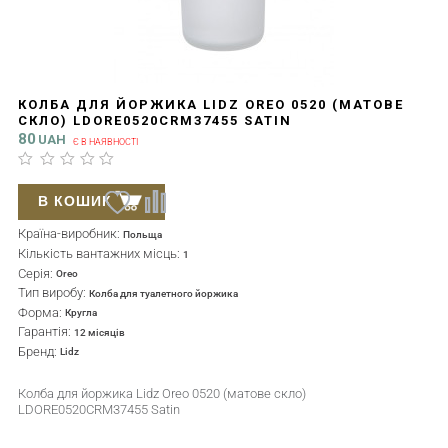
КОЛБА ДЛЯ ЙОРЖИКА LIDZ OREO 0520 (МАТОВЕ
СКЛО) LDORE0520CRM37455 SATIN
80
UAH
Є В НАЯВНОСТІ
В КОШИК
Країна-виробник:
Польща
Кількість вантажних місць:
1
Серія:
Oreo
Тип виробу:
Колба для туалетного йоржика
Форма:
Кругла
Гарантія:
12 місяців
Бренд:
Lidz
Колба для йоржика Lidz Oreo 0520 (матове скло)
LDORE0520CRM37455 Satin