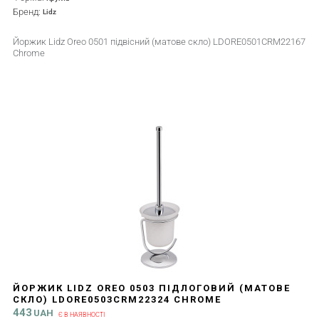
Бренд:
Lidz
Йоржик Lidz Oreo 0501 підвісний (матове скло) LDORE0501CRM22167
Chrome
ЙОРЖИК LIDZ OREO 0503 ПІДЛОГОВИЙ (МАТОВЕ
СКЛО) LDORE0503CRM22324 CHROME
443
UAH
Є В НАЯВНОСТІ