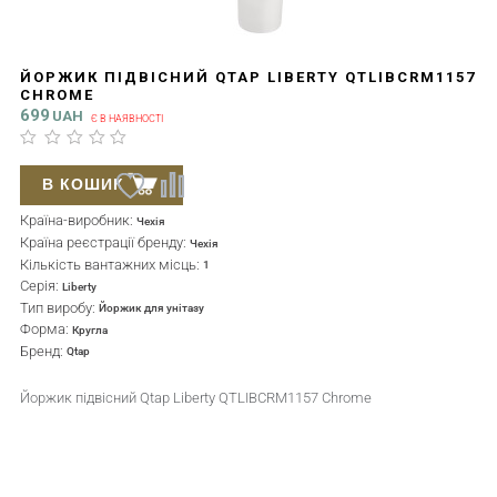
ЙОРЖИК ПІДВІСНИЙ QTAP LIBERTY QTLIBCRM1157
CHROME
699
UAH
Є В НАЯВНОСТІ
В КОШИК
Країна-виробник:
Чехія
Країна реєстрації бренду:
Чехія
Кількість вантажних місць:
1
Серія:
Liberty
Тип виробу:
Йоржик для унітазу
Форма:
Кругла
Бренд:
Qtap
Йоржик підвісний Qtap Liberty QTLIBCRM1157 Chrome