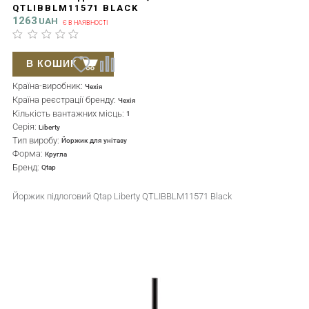
QTLIBBLM11571 BLACK
1263
UAH
Є В НАЯВНОСТІ
В КОШИК
Країна-виробник:
Чехія
Країна реєстрації бренду:
Чехія
Кількість вантажних місць:
1
Серія:
Liberty
Тип виробу:
Йоржик для унітазу
Форма:
Кругла
Бренд:
Qtap
Йоржик підлоговий Qtap Liberty QTLIBBLM11571 Black