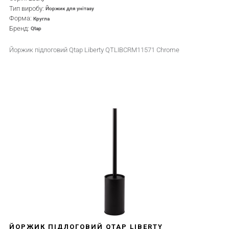
Тип виробу:
Йоржик для унітазу
Форма:
Кругла
Бренд:
Qtap
Йоржик підлоговий Qtap Liberty QTLIBCRM11571 Chrome
ЙОРЖИК ПІДЛОГОВИЙ QTAP LIBERTY