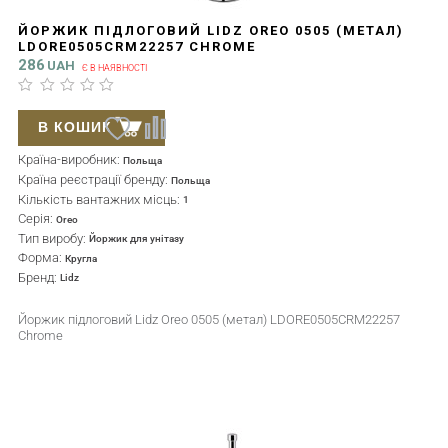
ЙОРЖИК ПІДЛОГОВИЙ LIDZ OREO 0505 (МЕТАЛ)
LDORE0505CRM22257 CHROME
286
UAH
Є В НАЯВНОСТІ
В КОШИК
Країна-виробник:
Польща
Країна реєстрації бренду:
Польща
Кількість вантажних місць:
1
Серія:
Oreo
Тип виробу:
Йоржик для унітазу
Форма:
Кругла
Бренд:
Lidz
Йоржик підлоговий Lidz Oreo 0505 (метал) LDORE0505CRM22257
Chrome