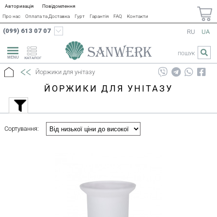
Авторизація
Повідомлення
Про нас
Оплата та Доставка
Гурт
Гарантія
FAQ
Контакти
(099) 613 07 07
RU
UA
ПОШУК
КАТАЛОГ
Йоржики для унітазу
ЙОРЖИКИ ДЛЯ УНІТАЗУ
Сортування: