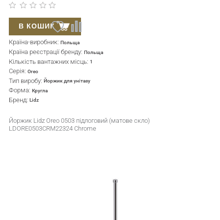
В КОШИК
Країна-виробник:
Польща
Країна реєстрації бренду:
Польща
Кількість вантажних місць:
1
Серія:
Oreo
Тип виробу:
Йоржик для унітазу
Форма:
Кругла
Бренд:
Lidz
Йоржик Lidz Oreo 0503 підлоговий (матове скло)
LDORE0503CRM22324 Chrome