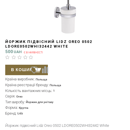
ЙОРЖИК ПІДВІСНИЙ LIDZ OREO 0502
LDORE0502WHI32442 WHITE
500
UAH
Є В НАЯВНОСТІ
В КОШИК
Країна-виробник:
Польща
Країна реєстрації бренду:
Польща
Кількість вантажних місць:
1
Серія:
Oreo
Тип виробу:
Йоржик для унітазу
Форма:
Кругла
Бренд:
Lidz
Йоржик підвісний Lidz Oreo 0502 LDORE0502WHI32442 White