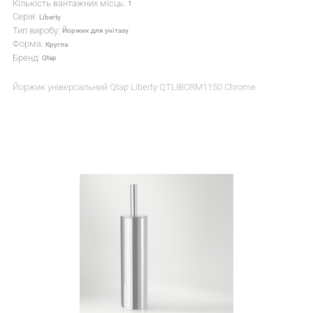
Кількість вантажних місць:
1
Серія:
Liberty
Тип виробу:
Йоржик для унітазу
Форма:
Кругла
Бренд:
Qtap
Йоржик універсальний Qtap Liberty QTLIBCRM1150 Chrome