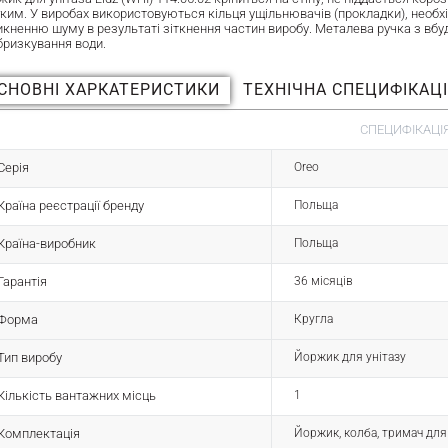
егким. У виробах використовуються кільця ущільнювачів (прокладки), необх
икненню шуму в результаті зіткнення частин виробу. Металева ручка з вб
бризкування води.
СНОВНІ ХАРКАТЕРИСТИКИ
ТЕХНІЧНА СПЕЦИФІКАЦ
СПЕЦИФІКАЦІЯ
Серія
Oreo
Країна реєстрації бренду
Польща
Країна-виробник
Польща
Гарантія
36 місяців
Форма
Кругла
Тип виробу
Йоржик для унітазу
Кількість вантажних місць
1
Комплектація
Йоржик, колба, тримач для 