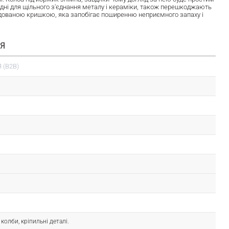
ідні для щільного з'єднання металу і кераміки, також перешкоджають
удованою кришкою, яка запобігає поширенню неприємного запаху і
ІЯ
 (B2B)
колби, кріпильні деталі.