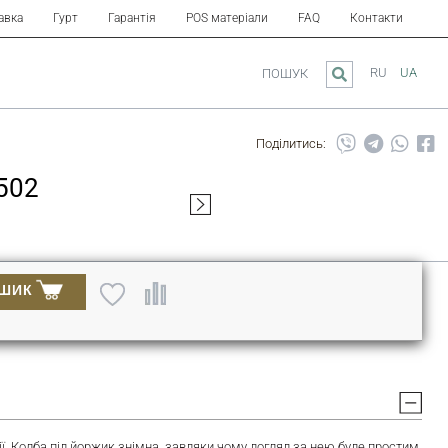
авка
Гурт
Гарантія
POS матеріали
FAQ
Контакти
RU
UA
ПОШУК
Поділитись:
502
ОШИК
озії. Колба під йоржик знімна, завдяки чому догляд за нею буде простим