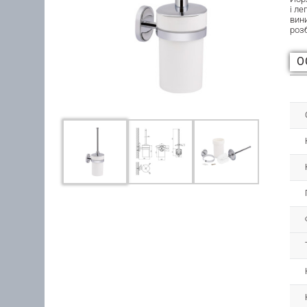
і л
вин
роз
О