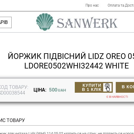
Про нас
Оплата та Дост
РІВ
ЙОРЖИК ПІДВІСНИЙ LIDZ OREO 0
LDORE0502WHI32442 WHITE
КУПИТИ
КОД ТОВАРУ:
В К
В 1 КЛІК
ЦІНА:
500
UAH
SD00038544
Є В НАЯВНОСТІ
ИС ТОВАРУ
ик для унітаза Lidz (WHI) 114.05.02 кріпиться на стіну, не піддається кор