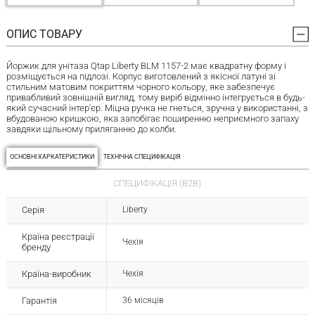
ОПИС ТОВАРУ
Йоржик для унітаза Qtap Liberty BLM 1157-2 має квадратну форму і
розміщується на підлозі. Корпус виготовлений з якісної латуні зі
стильним матовим покриттям чорного кольору, яке забезпечує
привабливий зовнішній вигляд, тому виріб відмінно інтегрується в будь-
який сучасний інтер'єр. Міцна ручка не гнеться, зручна у використанні, з
вбудованою кришкою, яка запобігає поширенню неприємного запаху
завдяки щільному приляганню до колби.
ОСНОВНІ ХАРКАТЕРИСТИКИ
ТЕХНІЧНА СПЕЦИФІКАЦІЯ
СПЕЦИФІКАЦІЯ (B2B)
Серія
Liberty
Країна реєстрації
Чехія
бренду
Країна-виробник
Чехія
Гарантія
36 місяців