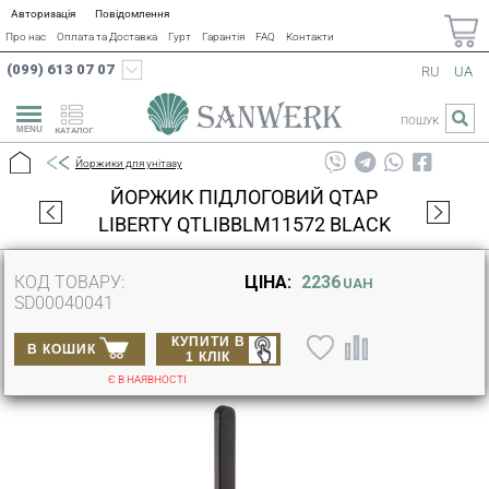
Авторизація
Повідомлення
Про нас
Оплата та Доставка
Гурт
Гарантія
FAQ
Контакти
(099) 613 07 07
RU
UA
ПОШУК
КАТАЛОГ
Йоржики для унітазу
ЙОРЖИК ПІДЛОГОВИЙ QTAP
LIBERTY QTLIBBLM11572 BLACK
КОД ТОВАРУ:
ЦІНА:
2236
UAH
SD00040041
КУПИТИ В
В КОШИК
1 КЛІК
Є В НАЯВНОСТІ