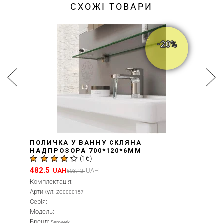
СХОЖІ ТОВАРИ
-20%
АННУ СКЛЯНА
ПОЛИЦЯ ПІД 
700*120*6ММ
НАДПРОЗОРА 
6
)
(
1
(ZC0000146)
535.54
UAH
UAH
669.42
Артикул:
ZC0000146
Серія:
-
Модель:
-
Бренд:
Sanwerk
Країна реєстрації б