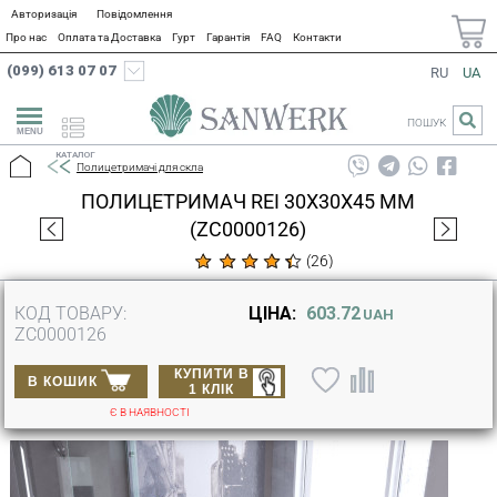
Авторизація
Повідомлення
Про нас
Оплата та Доставка
Гурт
Гарантія
FAQ
Контакти
(099) 613 07 07
RU
UA
ПОШУК
КАТАЛОГ
Полицетримачі для скла
ПОЛИЦЕТРИМАЧ REI 30X30X45 ММ
(ZC0000126)
(
26
)
КОД ТОВАРУ:
ЦІНА:
603.72
UAH
ZC0000126
КУПИТИ В
В КОШИК
1 КЛІК
Є В НАЯВНОСТІ