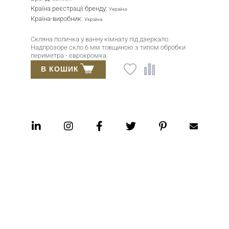
ренду:
Країна-виробник:
Україна
Ук
Гарантія:
раїна
24
нну кімнату під дзеркало.
Полиця під дзеркало
 мм товщиною з типом обробки
скла 6 мм. Якісна 
омка.
заліза у склі.
В КОШИК