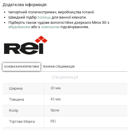
Додаткова інформація:
Імпортний поличкотримач, виробництва Іспанії.
Швидкий підбір
полиць
для ванної кімнати.
Підберіть також чудове вологостійке дзеркало Mirox 3G з
вбудованим
або з
зовнішнім
підсвічуванням.
ОСНОВНІ ХАРКАТЕРИСТИКИ
ТЕХНІЧНА СПЕЦИФІКАЦІЯ
СПЕЦИФІКАЦІЯ
Ширина
30 мм
Товщина
45 мм
Колір
Хром
Торгова Марка
REI