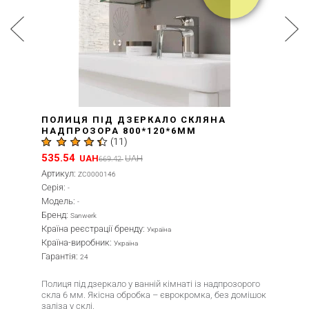
ОЛИЦЯ ПІД ДЗЕРКАЛО СКЛЯНА
П
АДПРОЗОРА 800*120*6ММ
(
(
11
)
ZC0000146)
35.54
6
UAH
UAH
669.42
ртикул:
Ш
ZC0000146
ерія:
Т
-
одель:
К
-
ренд:
Т
Sanwerk
раїна реєстрації бренду:
К
Україна
раїна-виробник:
П
Україна
арантія:
М
24
олиця під дзеркало у ванній кімнаті із надпрозорого
П
кла 6 мм. Якісна обробка – єврокромка, без домішок
Іс
ліза у склі.