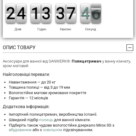
1
1
2
2
3
3
4
4
1
1
1
1
2
2
3
3
2
2
3
3
6
6
7
7
5
4
4
6
5
5
Днів
Годин
Хвилин
Секунд
ОПИС ТОВАРУ
Аксесуари для ванної від SANWERK®:
Полицетримач
у ванну кімнату,
хром матовий
Найголовніші переваги:
Навантаження — до 20 кг
Товщина полиці — від 3 до 19 мм
Вологостійке матове хромоване покриття
Гарантія — 12 місяців
Додаткова інформація:
Імпортний полицетримач, виробництва Іспанії.
Швидкий підбір
полиць
для ванної кімнати.
Підберіть також чудове вологостійке дзеркало Mirox 3G з
вбудованим
або з
зовнішнім
підсвічуванням.