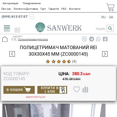
Авторизація
Повідомлення
Про нас
Оплата та Доставка
Гурт
Гарантія
FAQ
Контакти
(099) 613 07 07
RU
UA
ПОШУК
КАТАЛОГ
Полицетримачі для скла
ПОЛИЦЕТРИМАЧ МАТОВАНИЙ REI
30X30X45 ММ (ZC0000145)
(
4
)
КОД ТОВАРУ:
ЦІНА:
380.3
UAH
ZC0000145
475.38
UAH
КУПИТИ В
В КОШИК
1 КЛІК
ЗАКІНЧУЄТЬСЯ