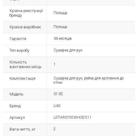
Країна реєстрації
Польща
бренду
Країна-виробник
Польща
Гарантія
36 місяців
Тип виробу
Сушарка для рук
Кількість
1
вантажних місць
Комплектація
Сушарка для рук, рейка для кріплення до
стіни.
Модель
01.92
Бренд
Lidz
Артикул
LDTAR0192WHI32511
Вага нетто, кг
2