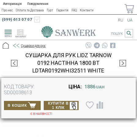
Авторизація
Повідомлення
Про нас
Оплата та Доставка
Гурт
Гарантія
FAQ
Контакти
(099) 613 07 07
RU
UA
ПОШУК
КАТАЛОГ
Сушарки для рук
СУШАРКА ДЛЯ РУК LIDZ TARNOW
0192 НАСТІННА 1800 ВТ
LDTAR0192WHI32511 WHITE
КОД ТОВАРУ:
ЦІНА:
1886
UAH
SD00038613
КУПИТИ В
В КОШИК
1 КЛІК
Є В НАЯВНОСТІ