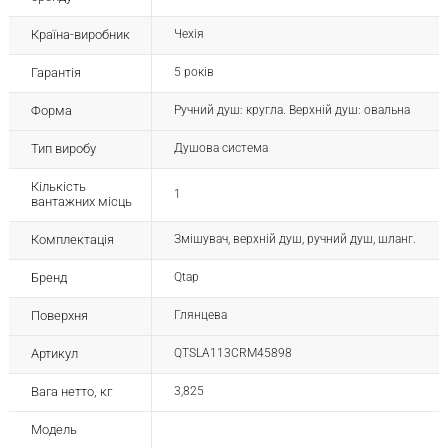
Країна-виробник
Чехія
Гарантія
5 років
Форма
Ручний душ: кругла. Верхній душ: овальна
Тип виробу
Душова система
Кількість
1
вантажних місць
Комплектація
Змішувач, верхній душ, ручний душ, шланг.
Бренд
Qtap
Поверхня
Глянцева
Артикул
QTSLA113CRM45898
Вага нетто, кг
3,825
Модель