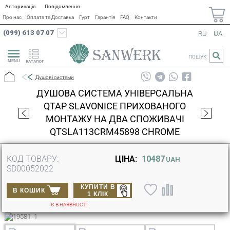
Авторизація
Повідомлення
Про нас
Оплата та Доставка
Гурт
Гарантія
FAQ
Контакти
(099) 613 07 07
RU
UA
ПОШУК
КАТАЛОГ
Душові системи
ДУШОВА СИСТЕМА УНІВЕРСАЛЬНА
QTAP SLAVONICE ПРИХОВАНОГО
МОНТАЖУ НА ДВА СПОЖИВАЧІ
QTSLA113CRM45898 CHROME
КОД ТОВАРУ:
ЦІНА:
10487
UAH
SD00052022
КУПИТИ В
В КОШИК
1 КЛІК
Є В НАЯВНОСТІ