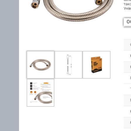
так
Уні
О