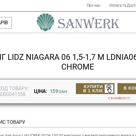
Про нас
Оплата та Дост
РІВ
 LIDZ NIAGARA 06 1,5-1,7 М LDNIA
CHROME
КУПИТИ
КОД ТОВАРУ:
В К
В 1 КЛІК
ЦІНА:
159
UAH
SD00041558
Є В НАЯВНОСТІ
ИС ТОВАРУ
нг для душу Lidz (CRM) 50 06 150 00 виконано у вигляді металевого витка 