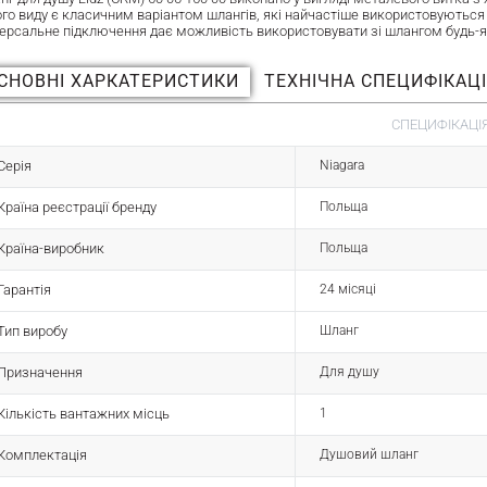
ого виду є класичним варіантом шлангів, які найчастіше використовуються 
версальне підключення дає можливість використовувати зі шлангом будь-як
СНОВНІ ХАРКАТЕРИСТИКИ
ТЕХНІЧНА СПЕЦИФІКАЦ
СПЕЦИФІКАЦІЯ
Серія
Niagara
Країна реєстрації бренду
Польща
Країна-виробник
Польща
Гарантія
24 місяці
Тип виробу
Шланг
Призначення
Для душу
Кількість вантажних місць
1
Комплектація
Душовий шланг