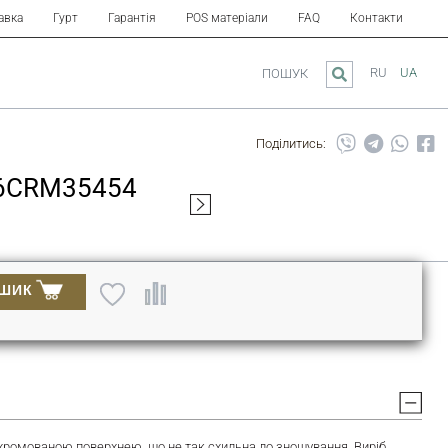
авка
Гурт
Гарантія
POS матеріали
FAQ
Контакти
RU
UA
ПОШУК
Поділитись:
06CRM35454
ОШИК
з хромованою поверхнею, що не так схильна до зношування. Виріб