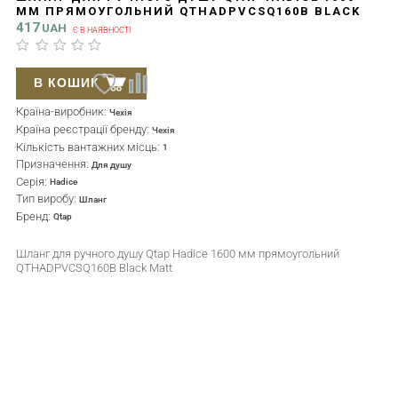
ММ ПРЯМОУГОЛЬНИЙ QTHADPVCSQ160B BLACK
MATT
417
UAH
Є В НАЯВНОСТІ
В КОШИК
Країна-виробник:
Чехія
Країна реєстрації бренду:
Чехія
Кількість вантажних місць:
1
Призначення:
Для душу
Серія:
Hadice
Тип виробу:
Шланг
Бренд:
Qtap
Шланг для ручного душу Qtap Hadice 1600 мм прямоугольний
QTHADPVCSQ160B Black Matt