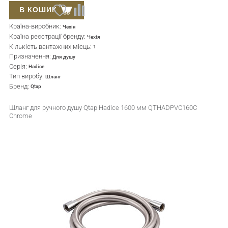
В КОШИК
Країна-виробник:
Чехія
Країна реєстрації бренду:
Чехія
Кількість вантажних місць:
1
Призначення:
Для душу
Серія:
Hadice
Тип виробу:
Шланг
Бренд:
Qtap
Шланг для ручного душу Qtap Hadice 1600 мм QTHADPVC160C
Chrome