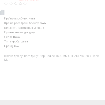
Країна-виробник:
Чехія
Країна реєстрації бренду:
Чехія
Кількість вантажних місць:
1
Призначення:
Для душу
Серія:
Hadice
Тип виробу:
Шланг
Бренд:
Qtap
Шланг для ручного душу Qtap Hadice 1600 мм QTHADPVC160B Black
Matt