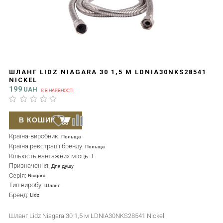
ШЛАНГ LIDZ NIAGARA 30 1,5 М LDNIA30NKS28541
NICKEL
199
UAH
Є В НАЯВНОСТІ
В КОШИК
Країна-виробник:
Польща
Країна реєстрації бренду:
Польща
Кількість вантажних місць:
1
Призначення:
Для душу
Серія:
Niagara
Тип виробу:
Шланг
Бренд:
Lidz
Шланг Lidz Niagara 30 1,5 м LDNIA30NKS28541 Nickel