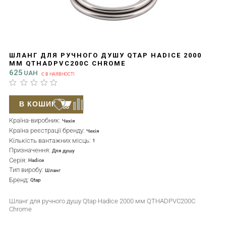
ШЛАНГ ДЛЯ РУЧНОГО ДУШУ QTAP HADICE 2000
ММ QTHADPVC200C CHROME
625
UAH
Є В НАЯВНОСТІ
В КОШИК
Країна-виробник:
Чехія
Країна реєстрації бренду:
Чехія
Кількість вантажних місць:
1
Призначення:
Для душу
Серія:
Hadice
Тип виробу:
Шланг
Бренд:
Qtap
Шланг для ручного душу Qtap Hadice 2000 мм QTHADPVC200C
Chrome