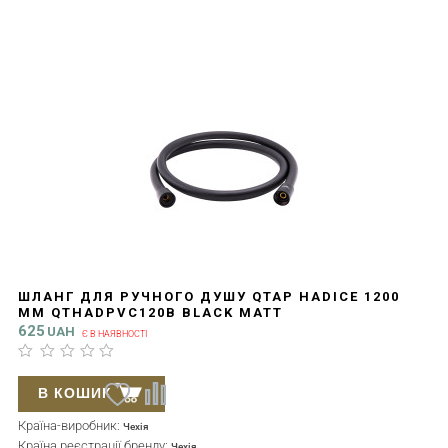
ШЛАНГ ДЛЯ РУЧНОГО ДУШУ QTAP HADICE 1200
ММ QTHADPVC120B BLACK MATT
625
UAH
Є В НАЯВНОСТІ
В КОШИК
Країна-виробник:
Чехія
Країна реєстрації бренду:
Чехія