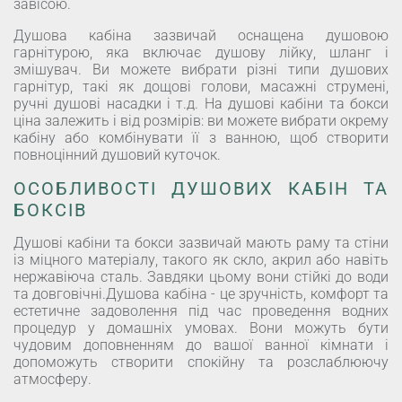
завісою.
Душова кабіна зазвичай оснащена душовою
гарнітурою, яка включає душову лійку, шланг і
змішувач. Ви можете вибрати різні типи душових
гарнітур, такі як дощові голови, масажні струмені,
ручні душові насадки і т.д. На душові кабіни та бокси
ціна залежить і від розмірів: ви можете вибрати окрему
кабіну або комбінувати її з ванною, щоб створити
повноцінний душовий куточок.
ОСОБЛИВОСТІ ДУШОВИХ КАБІН ТА
БОКСІВ
Душові кабіни та бокси зазвичай мають раму та стіни
із міцного матеріалу, такого як скло, акрил або навіть
нержавіюча сталь. Завдяки цьому вони стійкі до води
та довговічні.Душова кабіна - це зручність, комфорт та
естетичне задоволення під час проведення водних
процедур у домашніх умовах. Вони можуть бути
чудовим доповненням до вашої ванної кімнати і
допоможуть створити спокійну та розслаблюючу
атмосферу.