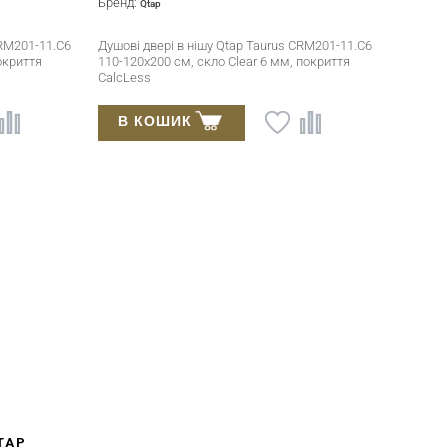
Бренд:
Qtap
CRM201-11.C6
Душові двері в нішу Qtap Taurus CRM201-11.C6
окриття
110-120x200 см, скло Clear 6 мм, покриття
CalcLess
В КОШИК
TAP