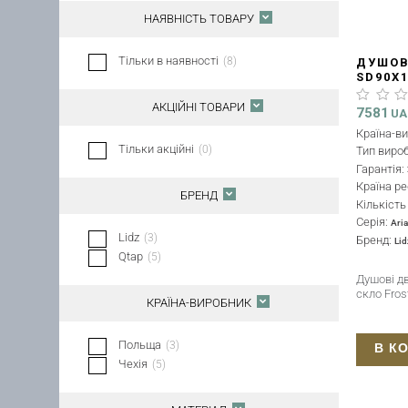
НАЯВНІСТЬ ТОВАРУ
Тільки в наявності
(
8
)
ДУШОВІ
SD90X1
ММ
АКЦІЙНІ ТОВАРИ
7581
U
Країна-в
Тільки акційні
(
0
)
Тип виро
Гарантія:
Країна ре
БРЕНД
Кількіст
Серія:
Ari
Lidz
(
3
)
Бренд:
Lid
Qtap
(
5
)
Душові дв
скло Fros
КРАЇНА-ВИРОБНИК
Польща
(
3
)
В К
Чехія
(
5
)