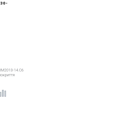
30-
 6 ММ,
CRM2013-14.C6
покриття