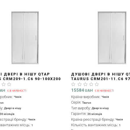
І ДВЕРІ В НІШУ QTAP
ДУШОВІ ДВЕРІ В НІШУ Q
 CRM209-1.C6 90-100X200
TAURUS CRM201-11.C6 97
КЛО CLEAR 6 ММ, ПОКРИТТЯ
СМ, СКЛО CLEAR 6 ММ, 
ESS
CALCLESS
15584
AH
UAH
Є В НАЯВНОСТІ
Є В НАЯВНОСТІ
иробник:
Країна-виробник:
Чехія
Чехія
Серія:
rus
Taurus
бу:
Тип виробу:
Двері в нішу
Двері в нішу
Гарантія:
36 місяців
36 місяців
єстрації бренду:
Країна реєстрації бренду:
Чехія
Чехія
ь вантажних місць:
Кількість вантажних місць:
1
1