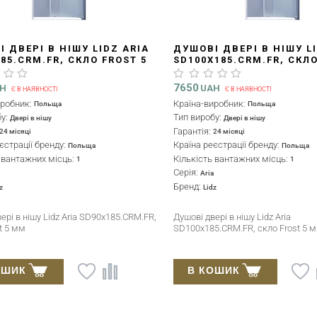
 ДВЕРІ В НІШУ LIDZ ARIA
ДУШОВІ ДВЕРІ В НІШУ L
85.CRM.FR, СКЛО FROST 5
SD100X185.CRM.FR, СКЛО
ММ
7650
AH
UAH
Є В НАЯВНОСТІ
Є В НАЯВНОСТІ
иробник:
Країна-виробник:
Польща
Польща
бу:
Тип виробу:
Двері в нішу
Двері в нішу
Гарантія:
24 місяці
24 місяці
єстрації бренду:
Країна реєстрації бренду:
Польща
Польща
ь вантажних місць:
Кількість вантажних місць:
1
1
Серія:
a
Aria
Бренд:
z
Lidz
ері в нішу Lidz Aria SD90x185.CRM.FR,
Душові двері в нішу Lidz Aria
t 5 мм
SD100x185.CRM.FR, скло Frost 5 
ОШИК
В КОШИК