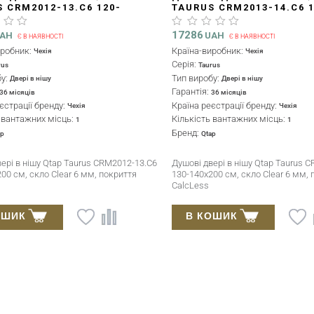
 CRM2012-13.C6 120-
TAURUS CRM2013-14.C6 1
0 СМ, СКЛО CLEAR 6 ММ,
140X200 СМ, СКЛО CLEAR
ТТЯ CALCLESS
ПОКРИТТЯ CALCLESS
17286
AH
UAH
Є В НАЯВНОСТІ
Є В НАЯВНОСТІ
иробник:
Країна-виробник:
Чехія
Чехія
Серія:
rus
Taurus
бу:
Тип виробу:
Двері в нішу
Двері в нішу
Гарантія:
36 місяців
36 місяців
єстрації бренду:
Країна реєстрації бренду:
Чехія
Чехія
ь вантажних місць:
Кількість вантажних місць:
1
1
Бренд:
ap
Qtap
ері в нішу Qtap Taurus CRM2012-13.C6
Душові двері в нішу Qtap Taurus 
00 см, скло Clear 6 мм, покриття
130-140x200 см, скло Clear 6 мм, 
CalcLess
ОШИК
В КОШИК