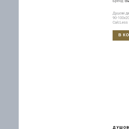
Бренд:
Qt
Душові дв
90-100x20
CalcLess
В К
ДУШОВ