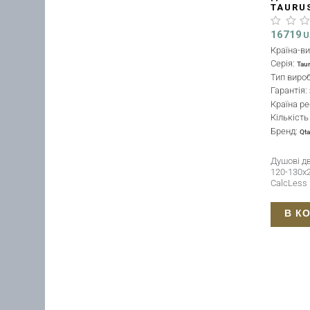
TAURUS
130X20
ПОКРИ
16719
U
Країна-в
Серія:
Tau
Тип виро
Гарантія:
Країна ре
Кількіст
Бренд:
Qt
Душові дв
120-130x2
CalcLess
В К