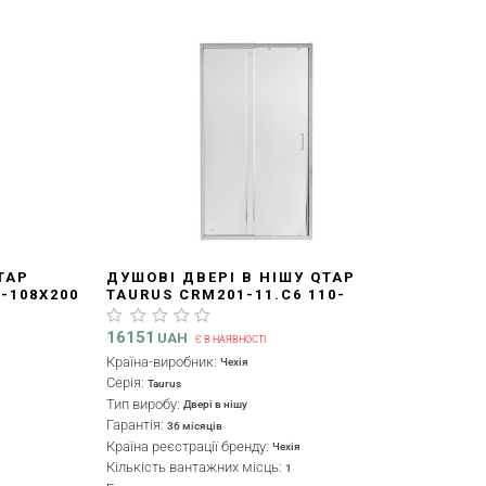
TAP
ДУШОВІ ДВЕРІ В НІШУ QTAP
-108X200
TAURUS CRM201-11.C6 110-
ПОКРИТТЯ
120X200 СМ, СКЛО CLEAR 6 ММ,
ПОКРИТТЯ CALCLESS
16151
UAH
Є В НАЯВНОСТІ
Країна-виробник:
Чехія
Серія:
Taurus
Тип виробу:
Двері в нішу
Гарантія:
36 місяців
Країна реєстрації бренду:
Чехія
Кількість вантажних місць:
1