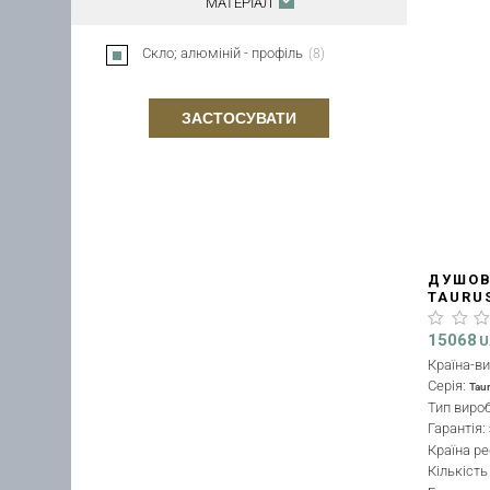
МАТЕРІАЛ
Скло; алюміній - профіль
(
8
)
ЗАСТОСУВАТИ
ДУШОВ
TAURUS
СМ, С
CALCL
15068
U
Країна-в
Серія:
Tau
Тип виро
Гарантія:
Країна ре
Кількіст