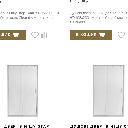
Бренд:
ap
Qtap
ері в нішу Qtap Taurus CRM209-1.C6
Душові двері в нішу Qtap Taurus 
0 см, скло Clear 6 мм, покриття
97-108x200 см, скло Clear 6 мм, п
CalcLess
ОШИК
В КОШИК
І ДВЕРІ В НІШУ QTAP
ДУШОВІ ДВЕРІ В НІШУ Q