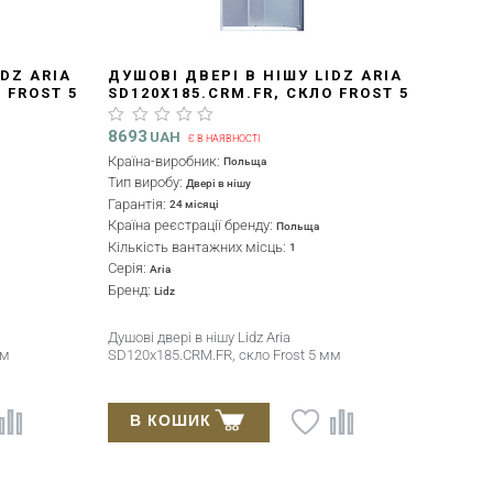
IDZ ARIA
ДУШОВІ ДВЕРІ В НІШУ LIDZ ARIA
 FROST 5
SD120X185.CRM.FR, СКЛО FROST 5
ММ
8693
UAH
Є В НАЯВНОСТІ
Країна-виробник:
Польща
Тип виробу:
Двері в нішу
Гарантія:
24 місяці
Країна реєстрації бренду:
Польща
Кількість вантажних місць:
1
Серія:
Aria
Бренд:
Lidz
Душові двері в нішу Lidz Aria
мм
SD120x185.CRM.FR, скло Frost 5 мм
В КОШИК