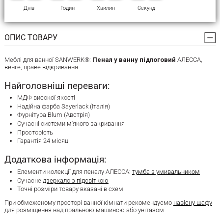
Днів
Годин
Хвилин
Секунд
ОПИС ТОВАРУ
Меблі для ванної SANWERK®:
Пенал у ванну підлоговий
АЛЕССА,
венге, праве відкривання
Найголовніші переваги:
МДФ високої якості
Надійна фарба Sayerlack (Італія)
Фурнітура Blum (Австрія)
Сучасні системи м'якого закривання
Просторість
Гарантія 24 місяці
Додаткова інформація:
Елементи колекції для пеналу АЛЕССА:
тумба з умивальником
Сучасне
дзеркало з підсвіткою
Точні розміри товару вказані в схемі
При обмеженому просторі ванної кімнати рекомендуємо
навісну шафу
для розміщення над пральною машиною або унітазом