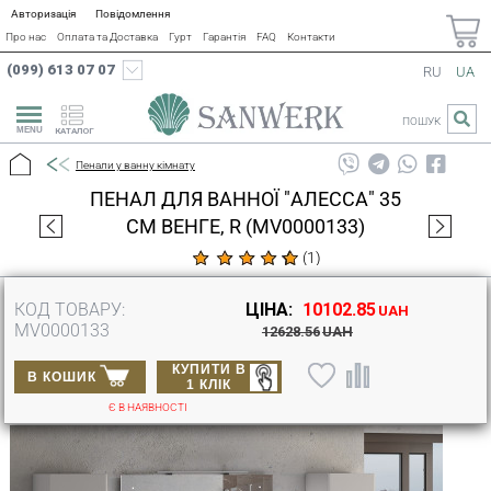
Авторизація
Повідомлення
Про нас
Оплата та Доставка
Гурт
Гарантія
FAQ
Контакти
(099) 613 07 07
RU
UA
ПОШУК
КАТАЛОГ
Пенали у ванну кімнату
ПЕНАЛ ДЛЯ ВАННОЇ "АЛЕССА" 35
СМ ВЕНГЕ, R (MV0000133)
(
1
)
КОД ТОВАРУ:
ЦІНА:
10102.85
UAH
MV0000133
12628.56
UAH
КУПИТИ В
В КОШИК
1 КЛІК
Є В НАЯВНОСТІ