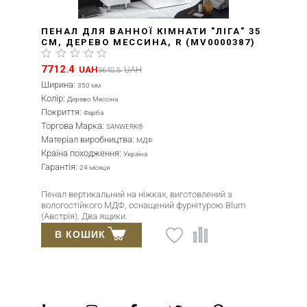
ПЕНАЛ ДЛЯ ВАННОЇ КІМНАТИ "ЛІГА" 35
СМ, ДЕРЕВО МЕССИНА, R (MV0000387)
7712.4
UAH
UAH
9640.5
Ширина:
350 мм
Колір:
Дерево Мессіна
Покриття:
Фарба
Торгова Марка:
SANWERK®
Матеріал виробництва:
МДФ.
Країна походження:
Україна
Гарантія:
24 місяця
Пенал вертикальний на ніжках, виготовлений з
вологостійкого МДФ, оснащений фурнітурою Blum
(Австрія). Два ящики.
В КОШИК