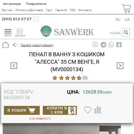
Авторизація
Повідомлення
Про нас
Оплата та Доставка
Гурт
Гарантія
FAQ
Контакти
(099) 613 07 07
RU
UA
ПОШУК
КАТАЛОГ
Пенали у ванну кімнату
ПЕНАЛ В ВАННУ З КОШИКОМ
"АЛЕССА" 35 СМ ВЕНГЕ, R
(MV0000134)
(
3
)
КОД ТОВАРУ:
ЦІНА:
12628.56
UAH
MV0000134
КУПИТИ В
В КОШИК
1 КЛІК
Є В НАЯВНОСТІ