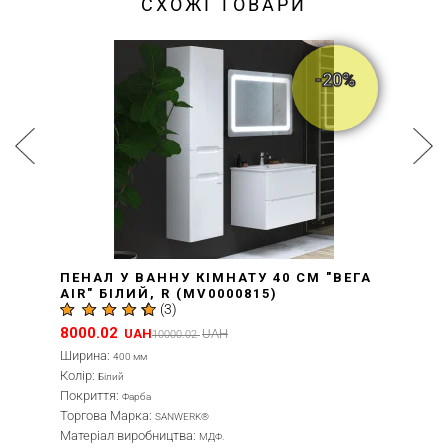
СХОЖІ ТОВАРИ
-20%
ПЕНАЛ У ВАННУ КІМНАТУ 40 СМ "ВЕГА
AIR" БІЛИЙ, R (MV0000815)
(
3
)
8000.02
UAH
UAH
10000.02
Ширина:
400 мм
Колір:
Білий
Покриття:
Фарба
Торгова Марка:
SANWERK®
Матеріал виробництва:
МДФ.