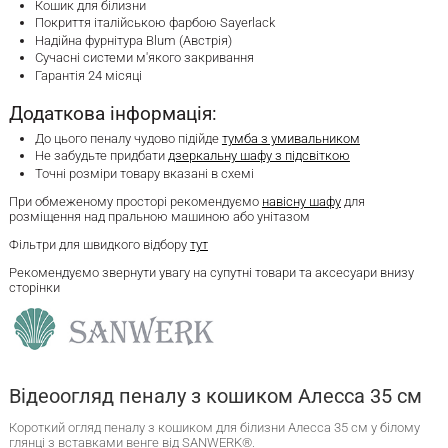
Кошик для білизни
Покриття італійською фарбою Sayerlack
Надійна фурнітура Blum (Австрія)
Сучасні системи м'якого закривання
Гарантія 24 місяці
Додаткова інформація:
До цього пеналу чудово підійде
тумба з умивальником
Не забудьте придбати
дзеркальну шафу з підсвіткою
Точні розміри товару вказані в схемі
При обмеженому просторі рекомендуємо
навісну шафу
для
розміщення над пральною машиною або унітазом
Фільтри для швидкого відбору
тут
Рекомендуємо звернути увагу на супутні товари та аксесуари внизу
сторінки
Відеоогляд пеналу з кошиком Алесса 35 см
Короткий огляд пеналу з кошиком для білизни Алесса 35 см у білому
глянці з вставками венге від SANWERK®.