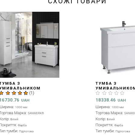
СХОЖІ ТОВАРИ
ТУМБА З
УМИВАЛЬНИК
УМИВАЛЬНИКОМ "ГРЕТА
ТУМБОЮ "АЛЕ
САВА" 100 СМ, БІЛА
SPACE LINE" 6
(MV0000909)
БІЛА (MV0000
19243.56
11199
UAH
UAH
Ширина:
Ширина:
1000 мм
600 мм
Колір:
Колір:
Білий, Сірий
Білий
Покриття:
Покриття:
Фарба
Фарба
Тип тумби:
Тип тумби:
Підлогова
Підвісна
Матеріал виробництва:
Матеріал виробниц
МДФ