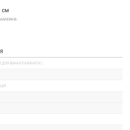
0 см
 SANWERK®.
ІЯ
 ДЛЯ ВАННОЇ КІМНАТИ )
ЦІЯ