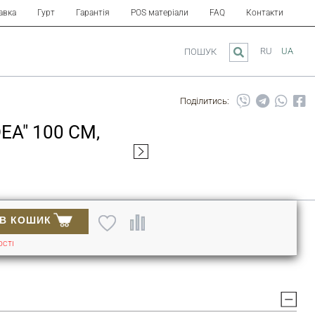
авка
Гурт
Гарантія
POS матеріали
FAQ
Контакти
RU
UA
ПОШУК
Поділитись:
A" 100 СМ,
В КОШИК
ОСТІ