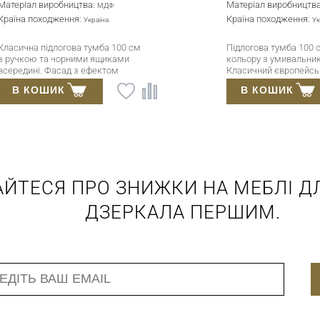
Країна походження:
Країна походження
Україна
Глибина:
Глибина:
460 мм
450 мм
Підлогова тумба 100 см білого
Підвісний умиваль
кольору з графітовими
білого кольору. Фа
вставками та умивальником
МДФ. Фурнітура Blu
САВА. МДФ високої якості, фарба
(Австрія). Кераміч
В КОШИК
В КОШИК
Sayerlack, фурнітура
умивальник (Туреч
Blum/Hettich.
АЙТЕСЯ ПРО ЗНИЖКИ НА МЕБЛІ ДЛ
ДЗЕРКАЛА ПЕРШИМ.