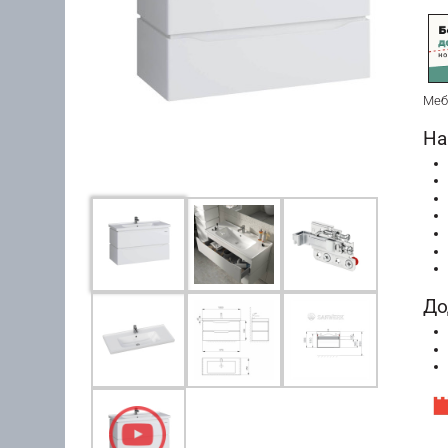
Меб
На
До