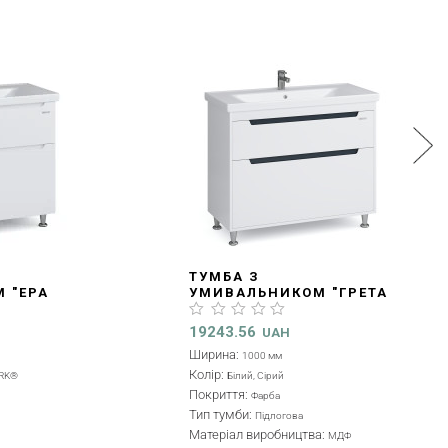
-20%
 З
ТУМБА З
ССА AIR
УМИВАЛЬНИКОМ
(
2
)
0 СМ,
"АЛЕССА QTAP" 70 СМ,
870)
БІЛА (MV0000868)
11359.2
UAH
UAH
14199
Ширина:
700 мм
Колір:
Білий
Покриття:
Фарба
Тип тумби:
Підлогова
тва:
Матеріал виробництва:
МДФ
МДФ