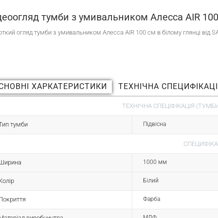
деоогляд тумби з умивальником Алесса AIR 10
откий огляд тумби з умивальником Алесса AIR 100 см в білому глянці від
СНОВНІ ХАРКАТЕРИСТИКИ
ТЕХНІЧНА СПЕЦИФІКАЦ
ТЕХНІЧНА СПЕЦІФІКАЦІЯ (ТУМБИ
Тип тумби
Підвісна
СПЕЦИФІКА
Ширина
1000 мм
Колір
Білий
Покриття
Фарба
Матеріал виробництва
МДФ