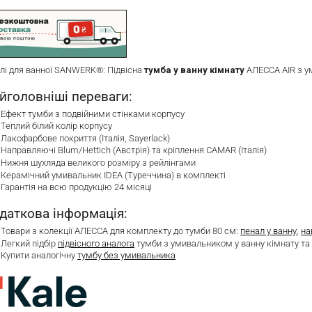
лі для ванної SANWERK®: Підвісна
тумба у ванну кімнату
АЛЕССА AIR з у
йголовніші переваги:
Ефект тумби з подвійними стінками корпусу
Теплий білий колір корпусу
Лакофарбове покриття (Італія, Sayerlack)
Направляючі Blum/Hettich (Австрія) та кріплення CAMAR (Італія)
Нижня шухляда великого розміру з рейлінгами
Керамічний умивальник IDEA (Туреччина) в комплекті
Гарантія на всю продукцію 24 місяці
даткова інформація:
Товари з колекції АЛЕССА для комплекту до тумби 80 см:
пенал у ванну
,
на
Легкий підбір
підвісного аналога
тумби з умивальником у ванну кімнату т
Купити аналогічну
тумбу без умивальника