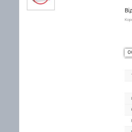
Ві
Кор
О