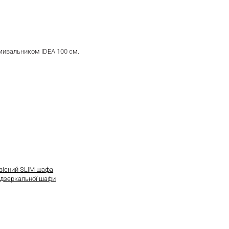
мивальником IDEA 100 см.
вісний SLIM шафа
а
дзеркальної шафи