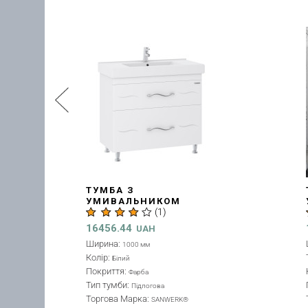
ТУМБА З
УМИВАЛЬНИКОМ "ЕРА
САВА" 100 СМ, БІЛА
)
(MV0000908)
18338.46
UAH
Ширина:
1000 мм
Торгова Марка:
SANWERK®
Колір:
Білий
Покриття:
Фарба
Тип тумби:
Підлогова