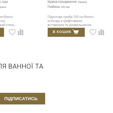
:
Країна походження:
Україна
Україна
Глибина:
460 мм
ник з тумбою
Підлогова тумба білого кольору,
рбований
пофарбований МДФ. Тонкий
m/Hettich
умивальник Qtap у комплекті.
ний
Фурнітура Blum/Hettich (Австрія).
В КОШИК
чина).
Я ВАННОЇ ТА
ПІДПИСАТИСЬ