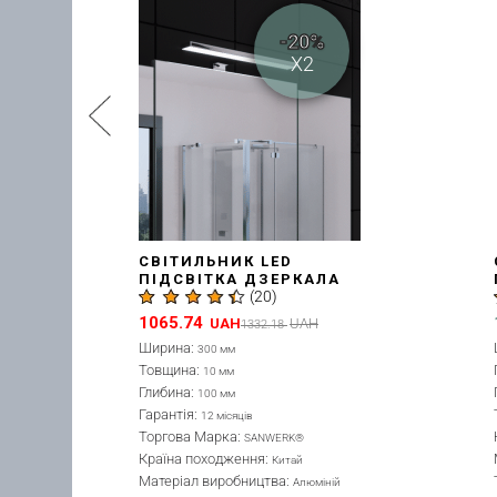
-20%
X2
СВІТИЛЬНИК LED
СВІТИЛЬ
ПІДСВІТКА ДЗЕРКАЛА
ПІДСВІТ
(
20
)
30 СМ, ХРОМ
AC 30 С
(LV0000100)
(LV00001
1065.74
1201.2
UAH
UAH
UA
1332.18
Ширина:
Ширина:
300 мм
300
Товщина:
Глибина:
10 мм
100
Глибина:
Гарантія:
100 мм
12 
Гарантія:
Торгова Ма
12 місяців
Торгова Марка:
Країна похо
SANWERK®
Країна походження:
Матеріал ви
Китай
Матеріал виробництва:
Товщина:
Алюміній
10