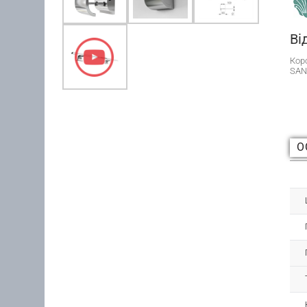
Ві
Кор
SAN
О