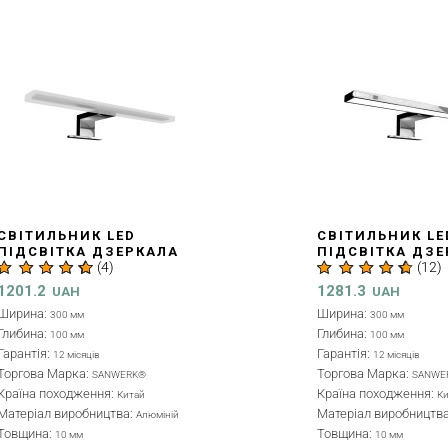
НИК LED
СВІТИЛЬНИК LED
КА ДЗЕРКАЛА
ПІДСВІТКА ДЗЕРКАЛА
(
4
)
(
12
)
М, АКРИЛ
PL 30 СМ, ХРОМ
09)
(LV0000107)
1281.3
H
UAH
Ширина:
 мм
300 мм
Глибина:
 мм
100 мм
Гарантія:
місяців
12 місяців
рка:
Торгова Марка:
SANWERK®
SANWERK®
дження:
Країна походження:
Китай
Китай
робництва:
Матеріал виробництва:
Алюміній
ABS пластик
Товщина:
 мм
10 мм