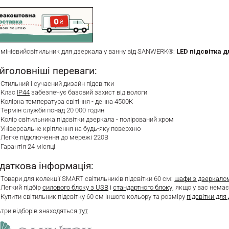
мінієвийсвітильник для дзеркала у ванну від SANWERK®:
LED підсвітка д
йголовніші переваги:
Стильний і сучасний дизайн підсвітки
Клас
IP44
забезпечує базовий захист від вологи
Колірна температура світіння - денна 4500К
Термін служби понад 20 000 годин
Колір світильника підсвітки дзеркала - полірований хром
Універсальне кріплення на будь-яку поверхню
Легке підключення до мережі 220В
Гарантія 24 місяці
даткова інформація:
Товари для колекції SMART світильників підсвітки 60 см:
шафи з дзеркало
Легкий підбір
силового блоку з USB
і
стандартного блоку
, якщо у вас немає
Купити світильник підсвітку 60 см іншого кольору та розміру
підсвітки дл
ьтри відборів знаходяться
тут