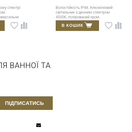
Волостійкість IP44. Алюмінієвий
Н
світильник з денним спектром
4
4500К, полірований хром.
а
Універсальне кріплення.
у
В КОШИК
В
Я ВАННОЇ ТА
ПІДПИСАТИСЬ