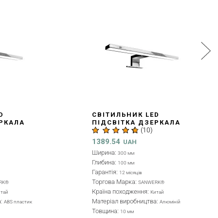
СВІТИЛЬНИК LED
ПІДСВІТКА ДЗЕРКАЛА
(
10
)
AL 30 СМ, ХРОМ
A
(LV0000113)
(
1389.54
1
UAH
Ширина:
Ш
300 мм
Глибина:
Г
100 мм
Гарантія:
Г
12 місяців
Торгова Марка:
Т
SANWERK®
Країна походження:
К
Китай
Матеріал виробництва:
М
Алюміній
Товщина:
Т
10 мм