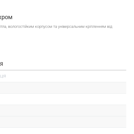
 хром
тла, вологостійким корпусом та універсальним кріпленням від
ІЯ
ЦІЯ