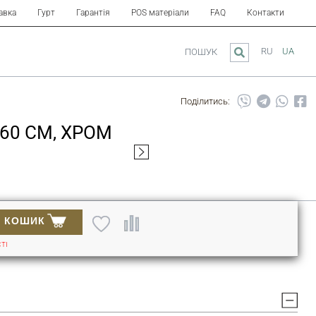
авка
Гурт
Гарантія
POS матеріали
FAQ
Контакти
RU
UA
ПОШУК
Поділитись:
60 СМ, ХРОМ
В КОШИК
ТІ