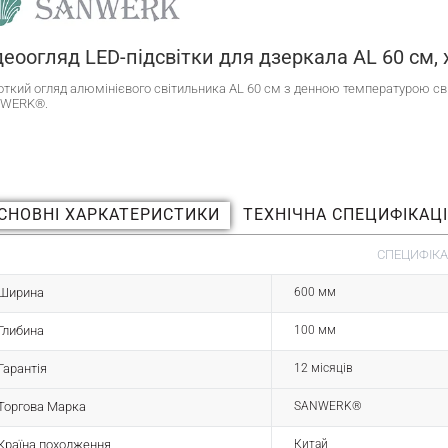
деоогляд LED-підсвітки для дзеркала AL 60 см,
откий огляд алюмінієвого світильника AL 60 см з денною температурою сві
WERK®.
СНОВНІ ХАРКАТЕРИСТИКИ
ТЕХНІЧНА СПЕЦИФІКАЦ
СПЕЦИФІКА
Ширина
600 мм
Глибина
100 мм
Гарантія
12 місяців
Торгова Марка
SANWERK®
Країна походження
Китай