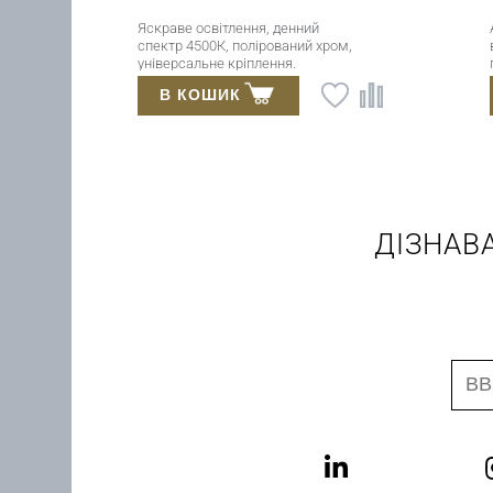
Яскраве освітлення, денний
Акриловий р
спектр 4500К, полірований хром,
в денному с
універсальне кріплення.
полірований
Волостійкість IP44.
IP44, універ
В КОШИК
В КОШ
ДІЗНАВ