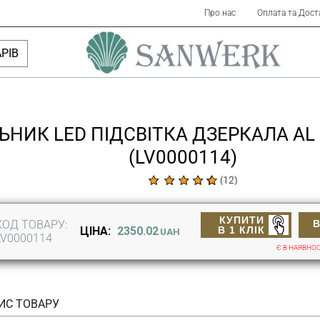
Про нас
Оплата та Дост
РІВ
ЬНИК LED ПІДСВІТКА ДЗЕРКАЛА AL 
(LV0000114)
(
12
)
КУПИТИ
КОД ТОВАРУ:
В 1 КЛІК
ЦІНА:
2350.02
UAH
LV0000114
Є В НАЯВНОС
ИС ТОВАРУ