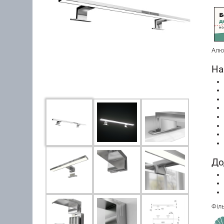
Алю
На
До
Філ