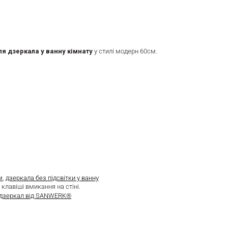
ля дзеркала у ванну кімнату
у стилі модерн 60см.
м
,
дзеркала без підсвітки у ванну
 клавіші вмикання на стіні.
я дзеркал від SANWERK®