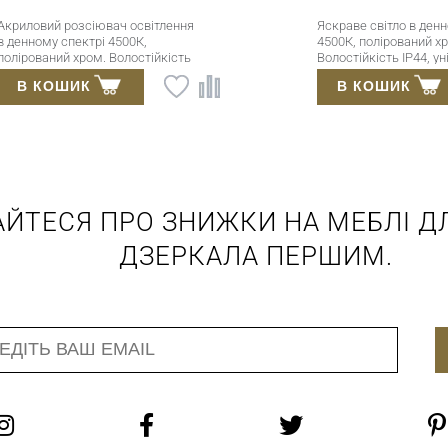
озсіювач освітлення
Яскраве світло в денному спектрі
пектрі 4500К,
4500К, полірований хром.
 хром. Волостійкість
Волостійкість IP44, універсальне
сальне кріплення.
кріплення.
ИК
В КОШИК
АЙТЕСЯ ПРО ЗНИЖКИ НА МЕБЛІ ДЛ
ДЗЕРКАЛА ПЕРШИМ.