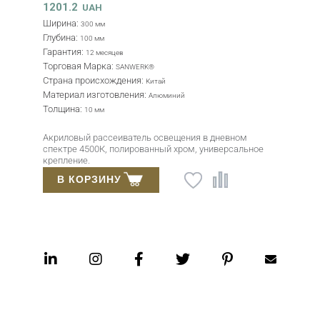
.2
1281
UAH
на:
Шири
300 мм
на:
Глуби
100 мм
тия:
Гаран
12 месяцев
вая Марка:
Торго
SANWERK®
а происхождения:
Стран
Китай
иал изготовления:
Матер
Алюминий
ина:
Толщ
10 мм
овый рассеиватель освещения в дневном
Яркий
ре 4500К, полированный хром, универсальное
хром.
ение.
 КОРЗИНУ
В