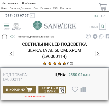
Авторизация
Сообщение
О нас
Оплата и Доставка
Опт
Гарантия
FAQ
Контакты
(099) 613 07 07
RU
UA
ПОИСК
КАТАЛОГ
Подсветка для зеркала в ванную
СВЕТИЛЬНИК LED ПОДСВЕТКА
ЗЕРКАЛА AL 60 СМ, ХРОМ
(LV0000114)
(
12
)
КОД ТОВАРА:
ЦЕНА:
2350.02
UAH
LV0000114
КУПИТЬ В
В КОРЗИНУ
1 КЛИК
ЕСТЬ В НАЛИЧИИ