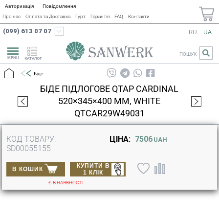
Авторизація
Повідомлення
Про нас
Оплата та Доставка
Гурт
Гарантія
FAQ
Контакти
(099) 613 07 07
RU
UA
ПОШУК
КАТАЛОГ
Біде
БІДЕ ПІДЛОГОВЕ QTAP CARDINAL
520×345×400 ММ, WHITE
QTCAR29W49031
КОД ТОВАРУ:
ЦІНА:
7506
UAH
SD00055155
КУПИТИ В
В КОШИК
1 КЛІК
Є В НАЯВНОСТІ