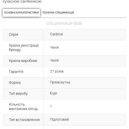
сучасною сантехнікою.
ОСНОВНІ ХАРКАТЕРИСТИКИ
ТЕХНІЧНА СПЕЦИФІКАЦІЯ
СПЕЦИФІКАЦІЯ (B2B)
Серія
Cardinal
Країна реєстрації
Чехія
бренду
Країна-виробник
Чехія
Гарантія
27 років
Форма
Прямокутна
Тип виробу
Біде
Кількість
1
вантажних місць
Тип встановлення
Підлоговий