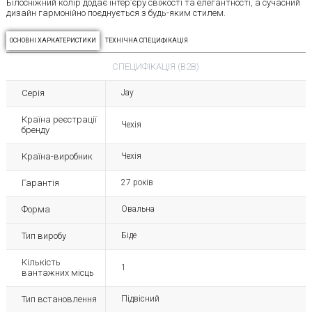
Білосніжний колір додає інтер’єру свіжості та елегантності, а сучасний
дизайн гармонійно поєднується з будь-яким стилем.
ОСНОВНІ ХАРКАТЕРИСТИКИ
ТЕХНІЧНА СПЕЦИФІКАЦІЯ
СПЕЦИФІКАЦІЯ (B2B)
Серія
Jay
Країна реєстрації
Чехія
бренду
Країна-виробник
Чехія
Гарантія
27 років
Форма
Овальна
Тип виробу
Біде
Кількість
1
вантажних місць
Тип встановлення
Підвісний