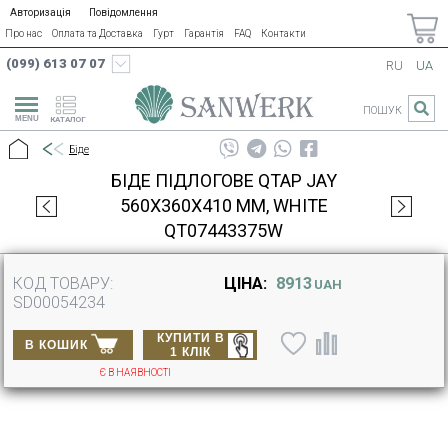
Авторизація
Повідомлення
Про нас
Оплата та Доставка
Гурт
Гарантія
FAQ
Контакти
(099) 613 07 07
RU
UA
ПОШУК
КАТАЛОГ
Біде
БІДЕ ПІДЛОГОВЕ QTAP JAY
560Х360Х410 ММ, WHITE
QT07443375W
КОД ТОВАРУ:
ЦІНА:
8913
UAH
SD00054234
КУПИТИ В
В КОШИК
1 КЛІК
Є В НАЯВНОСТІ