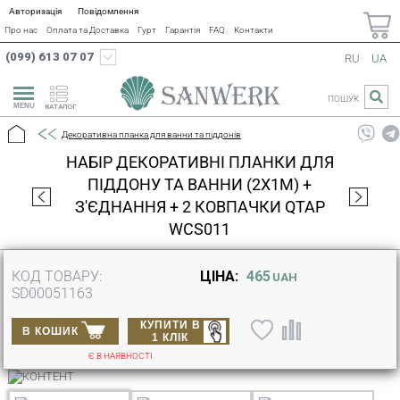
Авторизація
Повідомлення
Про нас
Оплата та Доставка
Гурт
Гарантія
FAQ
Контакти
(099) 613 07 07
RU
UA
ПОШУК
КАТАЛОГ
Декоративна планка для ванни та піддонів
НАБІР ДЕКОРАТИВНІ ПЛАНКИ ДЛЯ
ПІДДОНУ ТА ВАННИ (2X1М) +
З'ЄДНАННЯ + 2 КОВПАЧКИ QTAP
WCS011
КОД ТОВАРУ:
ЦІНА:
465
UAH
SD00051163
КУПИТИ В
В КОШИК
1 КЛІК
Є В НАЯВНОСТІ