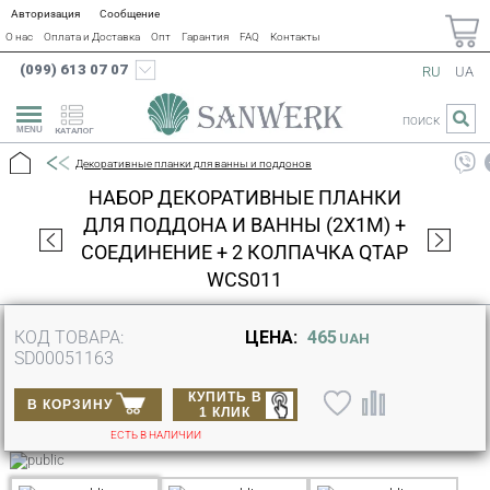
Авторизация
Сообщение
О нас
Оплата и Доставка
Опт
Гарантия
FAQ
Контакты
(099) 613 07 07
RU
UA
ПОИСК
КАТАЛОГ
Декоративные планки для ванны и поддонов
НАБОР ДЕКОРАТИВНЫЕ ПЛАНКИ
ДЛЯ ПОДДОНА И ВАННЫ (2X1М) +
СОЕДИНЕНИЕ + 2 КОЛПАЧКА QTAP
WCS011
КОД ТОВАРА:
ЦЕНА:
465
UAH
SD00051163
КУПИТЬ В
В КОРЗИНУ
1 КЛИК
ЕСТЬ В НАЛИЧИИ