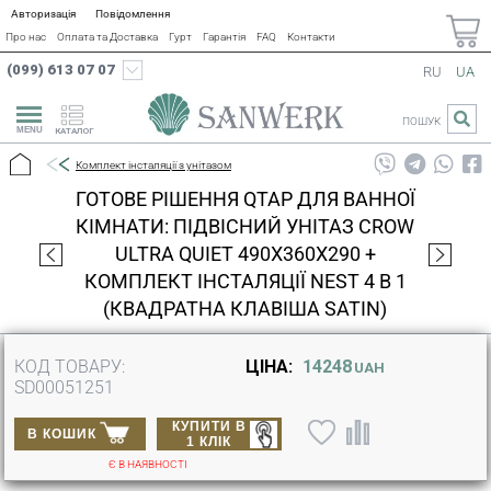
Авторизація
Повідомлення
Про нас
Оплата та Доставка
Гурт
Гарантія
FAQ
Контакти
(099) 613 07 07
RU
UA
ПОШУК
КАТАЛОГ
Комплект інсталяції з унітазом
ГОТОВЕ РІШЕННЯ QTAP ДЛЯ ВАННОЇ
КІМНАТИ: ПІДВІСНИЙ УНІТАЗ CROW
ULTRA QUIET 490X360X290 +
КОМПЛЕКТ ІНСТАЛЯЦІЇ NEST 4 В 1
(КВАДРАТНА КЛАВІША SATIN)
КОД ТОВАРУ:
ЦІНА:
14248
UAH
SD00051251
КУПИТИ В
В КОШИК
1 КЛІК
Є В НАЯВНОСТІ