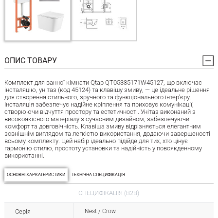
ОПИС ТОВАРУ
Комплект для ванної кімнати Qtap QT05335171W45127, що включає
інсталяцію, унітаз (код 45124) та клавішу змиву, — це ідеальне рішення
для створення стильного, зручного та функціонального інтер’єру.
Інсталяція забезпечує надійне кріплення та приховує комунікації,
створюючи відчуття простору та естетичності. Унітаз виконаний з
високоякісного матеріалу з сучасним дизайном, забезпечуючи
комфорт та довговічність. Клавіша змиву відрізняється елегантним
зовнішнім виглядом та легкістю використання, додаючи завершеності
всьому комплекту. Цей набір ідеально підійде для тих, хто цінує
гармонію стилю, простоту установки та надійність у повсякденному
використанні.
ОСНОВНІ ХАРКАТЕРИСТИКИ
ТЕХНІЧНА СПЕЦИФІКАЦІЯ
СПЕЦИФІКАЦІЯ (B2B)
Серія
Nest / Crow