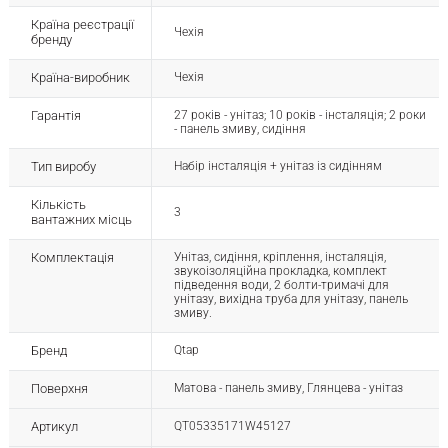
Країна реєстрації
Чехія
бренду
Країна-виробник
Чехія
Гарантія
27 років - унітаз; 10 років - інсталяція; 2 роки
- панель змиву, сидіння
Тип виробу
Набір інсталяція + унітаз із сидінням
Кількість
3
вантажних місць
Комплектація
Унітаз, сидіння, кріплення, інсталяція,
звукоізоляційна прокладка, комплект
підведення води, 2 болти-тримачі для
унітазу, вихідна труба для унітазу, панель
змиву.
Бренд
Qtap
Поверхня
Матова - панель змиву, Глянцева - унітаз
Артикул
QT05335171W45127