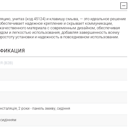
ию, унитаз (код 45124) и клавишу смыва, — это идеальное решение
я обеспечивает надежное крепление и скрывает коммуникации,
окачественного материала с современным дизайном, обеспечивая
идом и легкостью использования, добавляя завершенность всему
 простоту установки и надежность в повседневном использовании.
ИФИКАЦИЯ
 (B2B)
- інсталяція; 2 роки - панель змиву, сидіння
з сидінням