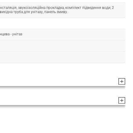
, інсталяція, звукоізоляційна прокладка, комплект підведення води, 2
 вихідна труба для унітазу, панель змиву.
нцева - унітаз