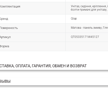
Комплектация
Унітаз, сидіння, кріплення
болти-тримачі для унітазу,
Бренд
Qtap
Поверхность
Матова - панель змиву, Гля
Артикул
QT05335171W45127
Форма
СТАВКА, ОПЛАТА, ГАРАНТИЯ, ОБМЕН И ВОЗВРАТ
ЗЫВЫ