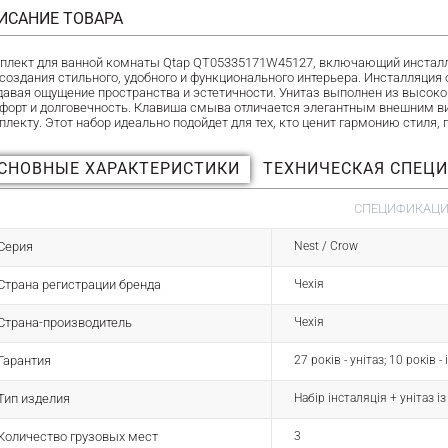
ИСАНИЕ ТОВАРА
плект для ванной комнаты Qtap QT05335171W45127, включающий инсталляц
 создания стильного, удобного и функционального интерьера. Инсталляци
давая ощущение пространства и эстетичности. Унитаз выполнен из высок
форт и долговечность. Клавиша смыва отличается элегантным внешним в
плекту. Этот набор идеально подойдет для тех, кто ценит гармонию стиля,
СНОВНЫЕ ХАРАКТЕРИСТИКИ
ТЕХНИЧЕСКАЯ СПЕЦ
СПЕЦИФИКАЦИЯ
Серия
Nest / Crow
Страна регистрации бренда
Чехія
Страна-производитель
Чехія
Гарантия
27 років - унітаз; 10 років 
Тип изделия
Набір інсталяція + унітаз і
Количество грузовых мест
3