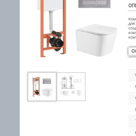
ОП
Ком
для
соз
ком
ком
О