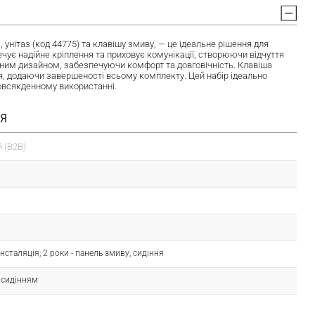
нітаз (код 44775) та клавішу змиву, — це ідеальне рішення для
ечує надійне кріплення та приховує комунікації, створюючи відчуття
асним дизайном, забезпечуючи комфорт та довговічність. Клавіша
я, додаючи завершеності всьому комплекту. Цей набір ідеально
 повсякденному використанні.
ІЯ
 (B2B)
- інсталяція; 2 роки - панель змиву, сидіння
з сидінням