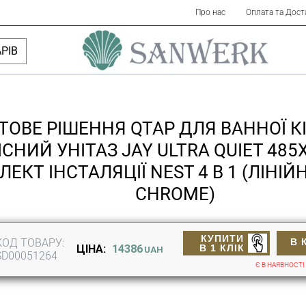
Про нас
Оплата та Дост
РІВ
ТОВЕ РІШЕННЯ QTAP ДЛЯ ВАННОЇ К
ІСНИЙ УНІТАЗ JAY ULTRA QUIET 485
ЕКТ ІНСТАЛЯЦІЇ NEST 4 В 1 (ЛІНІ
CHROME)
КУПИТИ
КОД ТОВАРУ:
В 
В 1 КЛІК
ЦІНА:
14386
UAH
SD00051264
Є В НАЯВНОСТІ