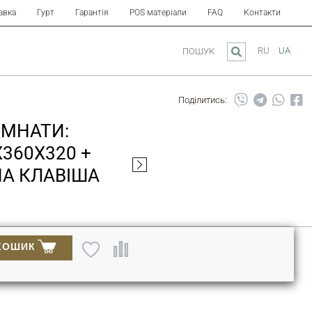
авка
Гурт
Гарантія
POS матеріали
FAQ
Контакти
RU
UA
ПОШУК
Поділитись:
ІМНАТИ:
X360X320 +
ЙНА КЛАВІША
КОШИК