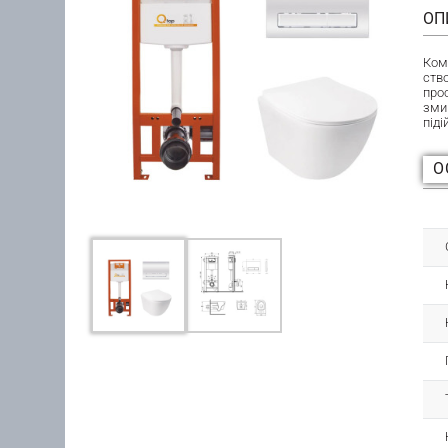
ОП
Ком
ство
про
зми
піді
О