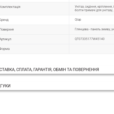
Комплектація
Унітаз, сидіння, кріплення
болти-тримачі для унітазу,
Бренд
Qtap
Поверхня
Глянцева - панель змиву, ун
Артикул
QT07335177W45140
Форма
СТАВКА, СПЛАТА, ГАРАНТІЯ, ОБМІН ТА ПОВЕРНЕННЯ
ДГУКИ