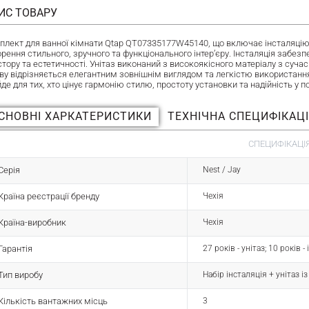
ИС ТОВАРУ
плект для ванної кімнати Qtap QT07335177W45140, що включає інсталяцію, у
рення стильного, зручного та функціонального інтер’єру. Інсталяція забезп
стору та естетичності. Унітаз виконаний з високоякісного матеріалу з суч
ву відрізняється елегантним зовнішнім виглядом та легкістю використанн
йде для тих, хто цінує гармонію стилю, простоту установки та надійність у
СНОВНІ ХАРКАТЕРИСТИКИ
ТЕХНІЧНА СПЕЦИФІКАЦ
СПЕЦИФІКАЦІЯ
Серія
Nest / Jay
Країна реєстрації бренду
Чехія
Країна-виробник
Чехія
Гарантія
27 років - унітаз; 10 років 
Тип виробу
Набір інсталяція + унітаз і
Кількість вантажних місць
3