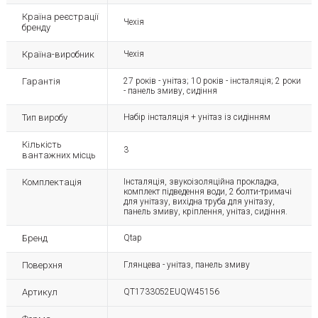
Країна реєстрації
Чехія
бренду
Країна-виробник
Чехія
Гарантія
27 років - унітаз; 10 років - інсталяція; 2 роки
- панель змиву, сидіння
Тип виробу
Набір інсталяція + унітаз із сидінням
Кількість
3
вантажних місць
Комплектація
Інсталяція, звукоізоляційна прокладка,
комплект підведення води, 2 болти-тримачі
для унітазу, вихідна труба для унітазу,
панель змиву, кріплення, унітаз, сидіння.
Бренд
Qtap
Поверхня
Глянцева - унітаз, панель змиву
Артикул
QT1733052EUQW45156