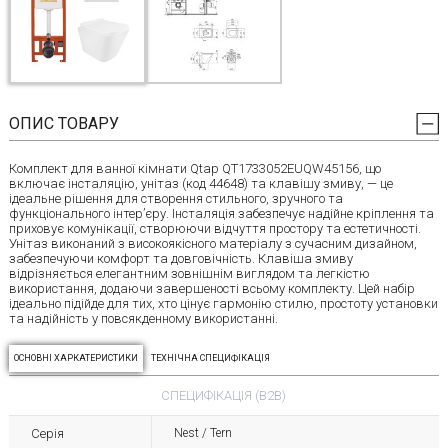
ОПИС ТОВАРУ
Комплект для ванної кімнати Qtap QT1733052EUQW45156, що
включає інсталяцію, унітаз (код 44648) та клавішу змиву, — це
ідеальне рішення для створення стильного, зручного та
функціонального інтер’єру. Інсталяція забезпечує надійне кріплення та
приховує комунікації, створюючи відчуття простору та естетичності.
Унітаз виконаний з високоякісного матеріалу з сучасним дизайном,
забезпечуючи комфорт та довговічність. Клавіша змиву
відрізняється елегантним зовнішнім виглядом та легкістю
використання, додаючи завершеності всьому комплекту. Цей набір
ідеально підійде для тих, хто цінує гармонію стилю, простоту установки
та надійність у повсякденному використанні.
ОСНОВНІ ХАРКАТЕРИСТИКИ
ТЕХНІЧНА СПЕЦИФІКАЦІЯ
СПЕЦИФІКАЦІЯ (B2B)
Серія
Nest / Tern