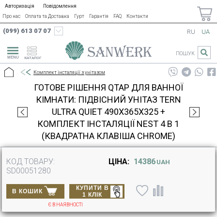
Авторизація
Повідомлення
Про нас
Оплата та Доставка
Гурт
Гарантія
FAQ
Контакти
(099) 613 07 07
RU
UA
ПОШУК
КАТАЛОГ
Комплект інсталяції з унітазом
ГОТОВЕ РІШЕННЯ QTAP ДЛЯ ВАННОЇ
КІМНАТИ: ПІДВІСНИЙ УНІТАЗ TERN
ULTRA QUIET 490X365X325 +
КОМПЛЕКТ ІНСТАЛЯЦІЇ NEST 4 В 1
(КВАДРАТНА КЛАВІША CHROME)
КОД ТОВАРУ:
ЦІНА:
14386
UAH
SD00051280
КУПИТИ В
В КОШИК
1 КЛІК
Є В НАЯВНОСТІ