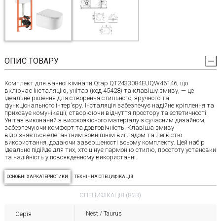
ОПИС ТОВАРУ
Комплект для ванної кімнати Qtap QT2433084EUQW46146, що
включає інсталяцію, унітаз (код 45428) та клавішу змиву, — це
ідеальне рішення для створення стильного, зручного та
функціонального інтер’єру. Інсталяція забезпечує надійне кріплення та
приховує комунікації, створюючи відчуття простору та естетичності.
Унітаз виконаний з високоякісного матеріалу з сучасним дизайном,
забезпечуючи комфорт та довговічність. Клавіша змиву
відрізняється елегантним зовнішнім виглядом та легкістю
використання, додаючи завершеності всьому комплекту. Цей набір
ідеально підійде для тих, хто цінує гармонію стилю, простоту установки
та надійність у повсякденному використанні.
ОСНОВНІ ХАРКАТЕРИСТИКИ
ТЕХНІЧНА СПЕЦИФІКАЦІЯ
СПЕЦИФІКАЦІЯ (B2B)
Серія
Nest / Taurus