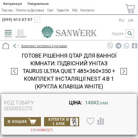
Авторизація
Повідомлення
Про нас
Оплата та Доставка
Гурт
Гарантія
FAQ
Контакти
(099) 613 07 07
RU
UA
ПОШУК
КАТАЛОГ
Комплект інсталяції з унітазом
ГОТОВЕ РІШЕННЯ QTAP ДЛЯ ВАННОЇ
КІМНАТИ: ПІДВІСНИЙ УНІТАЗ
TAURUS ULTRA QUIET 485×360×350 +
КОМПЛЕКТ ІНСТАЛЯЦІЇ NEST 4 В 1
(КРУГЛА КЛАВІША WHITE)
КОД ТОВАРУ:
ЦІНА:
14042
UAH
SD00052270
КУПИТИ В
В КОШИК
1 КЛІК
Є В НАЯВНОСТІ