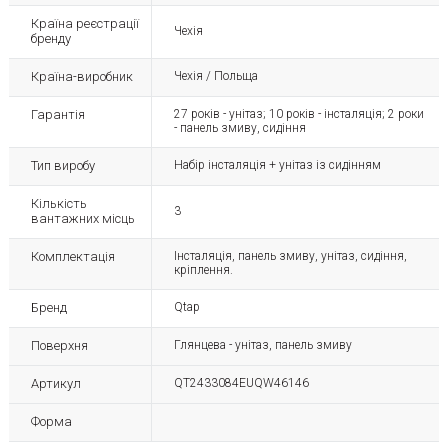
Країна реєстрації
Чехія
бренду
Країна-виробник
Чехія / Польща
Гарантія
27 років - унітаз; 10 років - інсталяція; 2 роки
- панель змиву, сидіння
Тип виробу
Набір інсталяція + унітаз із сидінням
Кількість
3
вантажних місць
Комплектація
Інсталяція, панель змиву, унітаз, сидіння,
кріплення.
Бренд
Qtap
Поверхня
Глянцева - унітаз, панель змиву
Артикул
QT2433084EUQW46146
Форма