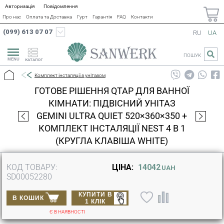
Авторизація
Повідомлення
Про нас
Оплата та Доставка
Гурт
Гарантія
FAQ
Контакти
(099) 613 07 07
RU
UA
ПОШУК
КАТАЛОГ
Комплект інсталяції з унітазом
ГОТОВЕ РІШЕННЯ QTAP ДЛЯ ВАННОЇ
КІМНАТИ: ПІДВІСНИЙ УНІТАЗ
GEMINI ULTRA QUIET 520×360×350 +
КОМПЛЕКТ ІНСТАЛЯЦІЇ NEST 4 В 1
(КРУГЛА КЛАВІША WHITE)
КОД ТОВАРУ:
ЦІНА:
14042
UAH
SD00052280
КУПИТИ В
В КОШИК
1 КЛІК
Є В НАЯВНОСТІ