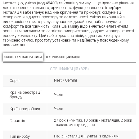
інсталяцію, унітаз (код 45430) та клавішу змиву, — це ідеальне рішення
для створення стильного, зручного та функціонального інтер’єру.
Інсталяція забезпечує надійне кріплення та приховує комунікації,
створюючи відчуття простору та естетичності. Унітаз виконаний з
високоякісного матеріалу з сучасним дизайном, забезпечуючи
комфорт та довговічність. Клавіша змиву відрізняється елегантним
зовнішнім виглядом та легкістю використання, додаючи завершеності
всьому комплекту. Цей набір ідеально підійде для тих, хто цінує
гармонію стилю, простоту установки та надійність у повсякденному
використанні.
ОСНОВНІ ХАРКАТЕРИСТИКИ
ТЕХНІЧНА СПЕЦИФІКАЦІЯ
СПЕЦИФІКАЦІЯ (B2B)
Серія
Nest / Gemini
Країна реєстрації
Чехія
бренду
Країна-виробник
Чехія
Гарантія
27 років - унітаз; 10 років - інсталяція; 2 роки
- панель змиву, сидіння
Тип виробу
Набір інсталяція + унітаз із сидінням