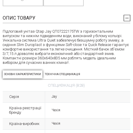
ОПИС ТОВАРУ
Підлоговий унітаз Qtap Jay QT07222175TW з горизонтальним
випуском та нижнім підведенням води, виконаний у білому кольорі.
Унікальна система Ultra Quiet забезпечує безшумну роботу змиву, а
сидіння Slim Duroplast з функціями Soft-close та Quick Release гарантує
комфортне використання та легке очищення. Місткий бачок об'ємом
3/7,15 л дозволяє вибрати економічний або стандартний змив.
Компактні розміри 360x640x835 мм роблять модель ідеальним
вибором для сучасних ванних кімнат.
ОСНОВНІ ХАРКАТЕРИСТИКИ
ТЕХНІЧНА СПЕЦИФІКАЦІЯ
СПЕЦИФІКАЦІЯ (B2B)
Серія
Jay
Країна реєстрації
Чехія
бренду
Країна-виробник
Чехія