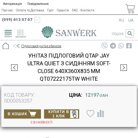
Авторизація
Повідомлення
Про нас
Оплата та Доставка
Гурт
Гарантія
FAQ
Контакти
(099) 613 07 07
RU
UA
ПОШУК
КАТАЛОГ
Підлоговий унітаз з бачком
УНІТАЗ ПІДЛОГОВИЙ QTAP JAY
ULTRA QUIET З СИДІННЯМ SOFT-
CLOSE 640X360X835 ММ
QT07222175TW WHITE
КОД ТОВАРУ:
ЦІНА:
12197
UAH
SD00053257
КУПИТИ В
В КОШИК
1 КЛІК
Є В НАЯВНОСТІ