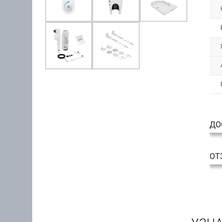
ДО
ОТ