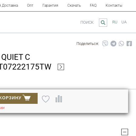
и Доставка
Опт
Гарантия
Скачать
FAQ
Контакты
RU
UA
ПОИСК
Поделиться:
QUIET С
QT07222175TW
 КОРЗИНУ
ЧИИ