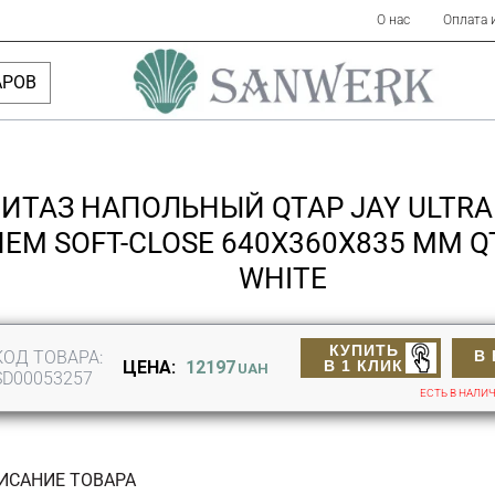
О нас
Оплата 
АРОВ
ИТАЗ НАПОЛЬНЫЙ QTAP JAY ULTRA 
ЕМ SOFT-CLOSE 640X360X835 ММ 
WHITE
КУПИТЬ
КОД ТОВАРА:
В
В 1 КЛИК
ЦЕНА:
12197
UAH
SD00053257
ЕСТЬ В НАЛИ
ИСАНИЕ ТОВАРА