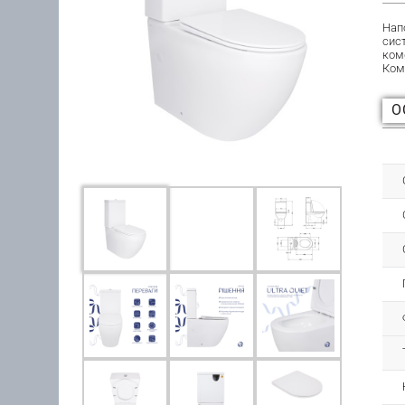
Нап
сис
ком
Ком
О