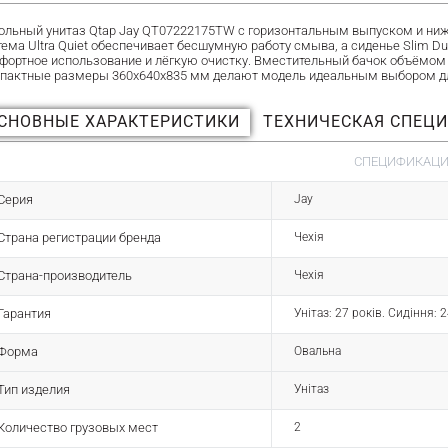
ольный унитаз Qtap Jay QT07222175TW с горизонтальным выпуском и ниж
тема Ultra Quiet обеспечивает бесшумную работу смыва, а сиденье Slim Dur
фортное использование и лёгкую очистку. Вместительный бачок объёмом 
пактные размеры 360x640x835 мм делают модель идеальным выбором дл
СНОВНЫЕ ХАРАКТЕРИСТИКИ
ТЕХНИЧЕСКАЯ СПЕЦ
СПЕЦИФИКАЦИЯ
Серия
Jay
Страна регистрации бренда
Чехія
Страна-производитель
Чехія
Гарантия
Унітаз: 27 років. Сидіння: 
Форма
Овальна
Тип изделия
Унітаз
Количество грузовых мест
2