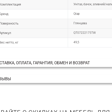
Комплектация
Унітаз, бачок, зливний/нал
Бренд
Qtap
Поверхность
Глянцева
Артикул
QT07222175TW
Вес нетто, кг
49,5
СТАВКА, ОПЛАТА, ГАРАНТИЯ, ОБМЕН И ВОЗВРАТ
ЗЫВЫ