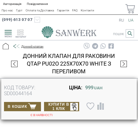
Авторизація
Повідомлення
Про нас
Гурт
Оплата та Доставка
Гарантія
FAQ
Контакти
(099) 613 07 07
RU
UA
ПОШУК
КАТАЛОГ
Донний клапан
ДОННИЙ КЛАПАН ДЛЯ РАКОВИНИ
QTAP PU02O 225Х70Х70 WHITE З
ПЕРЕЛИВОМ
КОД ТОВАРУ:
ЦІНА:
999
UAH
SD00044164
КУПИТИ В
В КОШИК
1 КЛІК
Є В НАЯВНОСТІ