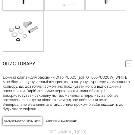
ОПИС ТОВАРУ
Донний клапан для раковини Qtap PU02O (арт. QT066PU02OW) WHITE
має білу глянцеву керамічну кришку та латунну фурнітуру хромованого
кольору, що дозволяє гармонійно поєднувати його з відповідними
раковинами. Виріб дозволяє перекривати зливний отвір і
використовувати раковину як таз. Наявність переливу запобігає
затопленню, якщо ви відволіклися під час набирання води.
Універсальне з’єднання зі стандартним кроком різьби підходить до
будь-якого сифона.
ОСНОВНІ ХАРКАТЕРИСТИКИ
ТЕХНІЧНА СПЕЦИФІКАЦІЯ
СПЕЦИФІКАЦІЯ (B2B)