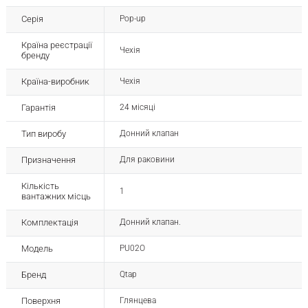
Серія
Pop-up
Країна реєстрації
Чехія
бренду
Країна-виробник
Чехія
Гарантія
24 місяці
Тип виробу
Донний клапан
Призначення
Для раковини
Кількість
1
вантажних місць
Комплектація
Донний клапан.
Модель
PU02O
Бренд
Qtap
Поверхня
Глянцева