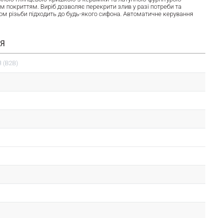
м покриттям. Виріб дозволяє перекрити злив у разі потреби та
ом різьби підходить до будь-якого сифона. Автоматичне керування
ІЯ
 (B2B)