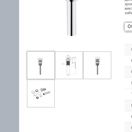
хро
вик
забе
О