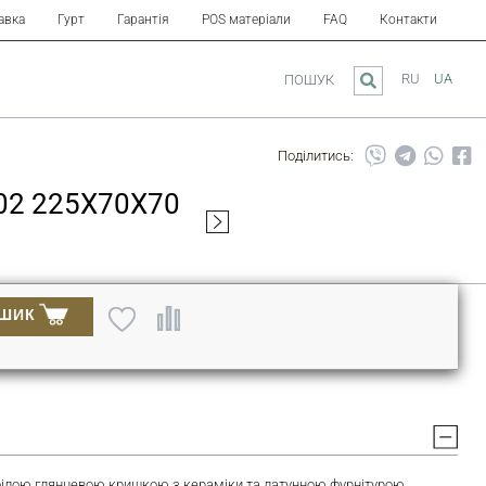
авка
Гурт
Гарантія
POS матеріали
FAQ
Контакти
RU
UA
ПОШУК
Поділитись:
2 225Х70Х70
ОШИК
білою глянцевою кришкою з кераміки та латунною фурнітурою