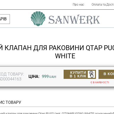
Про нас
Оплата та Дост
РІВ
 КЛАПАН ДЛЯ РАКОВИНИ QTAP PU0
WHITE
КУПИТИ
КОД ТОВАРУ:
В К
В 1 КЛІК
ЦІНА:
999
UAH
SD00044163
Є В НАЯВНОСТІ
ИС ТОВАРУ
ний клапан для раковини Qtap PU02 (арт. QT066PU02W) WHITE оснащений 