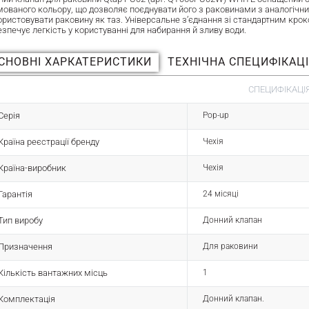
мованого кольору, що дозволяє поєднувати його з раковинами з аналогічни
ористовувати раковину як таз. Універсальне з’єднання зі стандартним крок
зпечує легкість у користуванні для набирання й зливу води.
СНОВНІ ХАРКАТЕРИСТИКИ
ТЕХНІЧНА СПЕЦИФІКАЦ
СПЕЦИФІКАЦІЯ
Серія
Pop-up
Країна реєстрації бренду
Чехія
Країна-виробник
Чехія
Гарантія
24 місяці
Тип виробу
Донний клапан
Призначення
Для раковини
Кількість вантажних місць
1
Комплектація
Донний клапан.