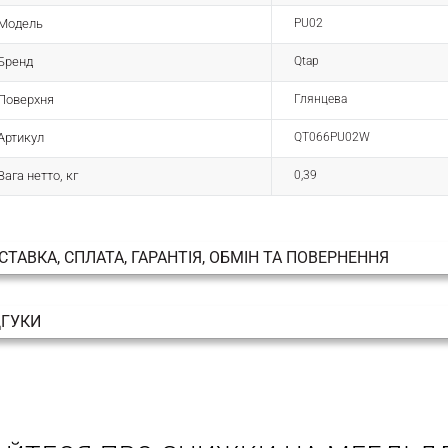
Модель
PU02
Бренд
Qtap
Поверхня
Глянцева
Артикул
QT066PU02W
Вага нетто, кг
0,39
СТАВКА, СПЛАТА, ГАРАНТІЯ, ОБМІН ТА ПОВЕРНЕННЯ
ДГУКИ