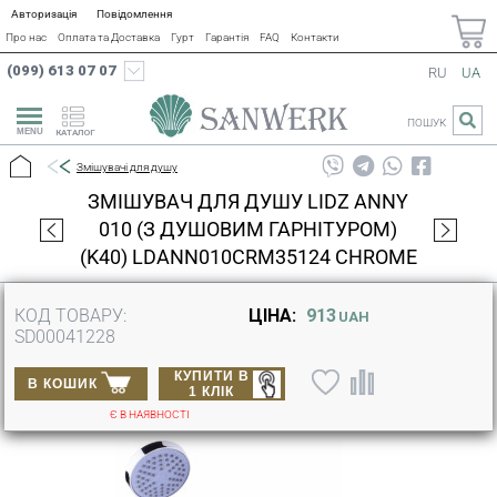
Авторизація
Повідомлення
Про нас
Оплата та Доставка
Гурт
Гарантія
FAQ
Контакти
(099) 613 07 07
RU
UA
ПОШУК
КАТАЛОГ
Змішувачі для душу
ЗМІШУВАЧ ДЛЯ ДУШУ LIDZ ANNY
010 (З ДУШОВИМ ГАРНІТУРОМ)
(K40) LDANN010CRM35124 CHROME
КОД ТОВАРУ:
ЦІНА:
913
UAH
SD00041228
КУПИТИ В
В КОШИК
1 КЛІК
Є В НАЯВНОСТІ