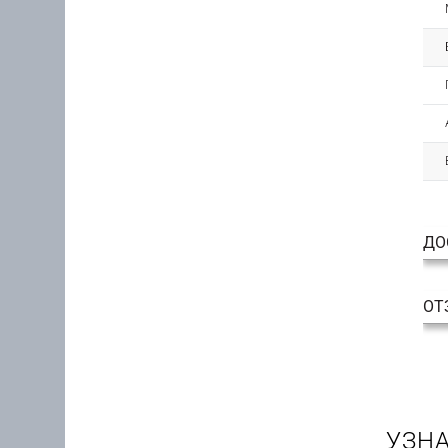
ДО
ОТ
УЗНА