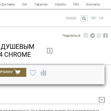
и Доставка
Опт
Гарантия
Скачать
FAQ
Контакты
RU
UA
ПОИСК
Поделиться:
(С ДУШЕВЫМ
24 CHROME
ОРЗИНУ
стящей поверхностью. Он и держатель ручного душа монтируются на