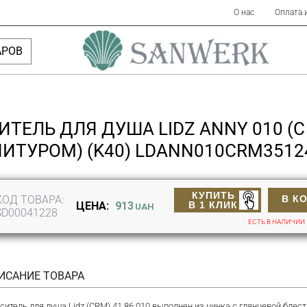
О нас
Оплата 
АРОВ
ИТЕЛЬ ДЛЯ ДУША LIDZ ANNY 010 
НИТУРОМ) (K40) LDANN010CRM351
КУПИТЬ
КОД ТОВАРА:
В К
В 1 КЛИК
ЦЕНА:
913
UAH
SD00041228
ЕСТЬ В НАЛИЧИИ
ИСАНИЕ ТОВАРА
ситель для душа Lidz (CRM) 41 86 010 выполнен из цинка с глянцевой бле