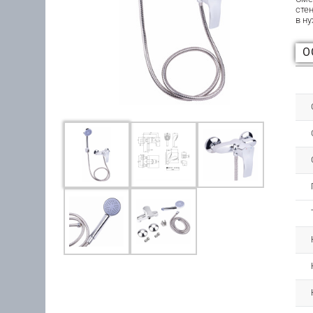
сте
в н
О