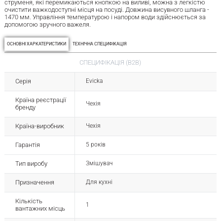
струменя, які перемикаються кнопкою на виливі, можна з легкістю
очистити важкодоступні місця на посуді. Довжина висувного шланга -
1470 мм. Управління температурою і напором води здійснюється за
допомогою зручного важеля.
ОСНОВНІ ХАРКАТЕРИСТИКИ
ТЕХНІЧНА СПЕЦИФІКАЦІЯ
СПЕЦИФІКАЦІЯ (B2B)
Серія
Evicka
Країна реєстрації
Чехія
бренду
Країна-виробник
Чехія
Гарантія
5 років
Тип виробу
Змішувач
Призначення
Для кухні
Кількість
1
вантажних місць