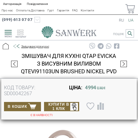
Авторизація
Повідомлення
Про нас
Оплата та Доставка
Гурт
Гарантія
FAQ
Контакти
(099) 613 07 07
RU
UA
ПОШУК
КАТАЛОГ
Змішувачі для кухні
ЗМІШУВАЧ ДЛЯ КУХНІ QTAP EVICKA
З ВИСУВНИМ ВИЛИВОМ
QTEVI91103UN BRUSHED NICKEL PVD
КОД ТОВАРУ:
ЦІНА:
4994
UAH
SD00042267
КУПИТИ В
В КОШИК
1 КЛІК
Є В НАЯВНОСТІ