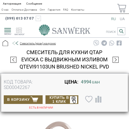
Авторизация
Сообщение
О нас
Оплата и Доставка
Опт
Гарантия
FAQ
Контакты
(099) 613 07 07
RU
UA
ПОИСК
КАТАЛОГ
Смеситель (кран) на кухню
СМЕСИТЕЛЬ ДЛЯ КУХНИ QTAP
EVICKA С ВЫДВИЖНЫМ ИЗЛИВОМ
QTEVI91103UN BRUSHED NICKEL PVD
КОД ТОВАРА:
ЦЕНА:
4994
UAH
SD00042267
КУПИТЬ В
В КОРЗИНУ
1 КЛИК
ЕСТЬ В НАЛИЧИИ