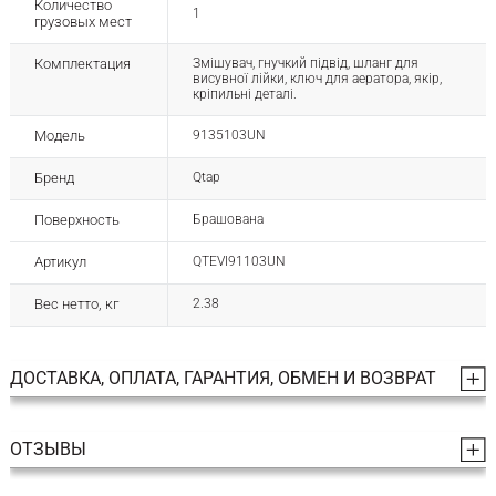
Количество
1
грузовых мест
Комплектация
Змішувач, гнучкий підвід, шланг для
висувної лійки, ключ для аератора, якір,
кріпильні деталі.
Модель
9135103UN
Бренд
Qtap
Поверхность
Брашована
Артикул
QTEVI91103UN
Вес нетто, кг
2.38
ДОСТАВКА, ОПЛАТА, ГАРАНТИЯ, ОБМЕН И ВОЗВРАТ
ОТЗЫВЫ