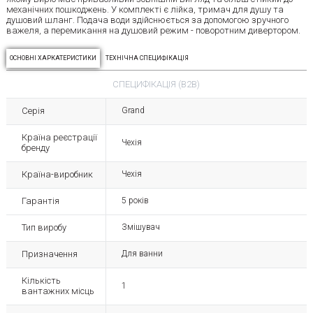
механічних пошкоджень. У комплекті є лійка, тримач для душу та
душовий шланг. Подача води здійснюється за допомогою зручного
важеля, а перемикання на душовий режим - поворотним дивертором.
ОСНОВНІ ХАРКАТЕРИСТИКИ
ТЕХНІЧНА СПЕЦИФІКАЦІЯ
СПЕЦИФІКАЦІЯ (B2B)
Серія
Grand
Країна реєстрації
Чехія
бренду
Країна-виробник
Чехія
Гарантія
5 років
Тип виробу
Змішувач
Призначення
Для ванни
Кількість
1
вантажних місць