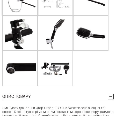
ОПИС ТОВАРУ
Змішувач для ванни Qtap Grand BCR 005 виготовлено з міцної та
зносостійкої латуні з рівномірним покриттям чорного кольору, завдяки
якому виріб має привабливий зовнішній вигляд та більш стійкий до