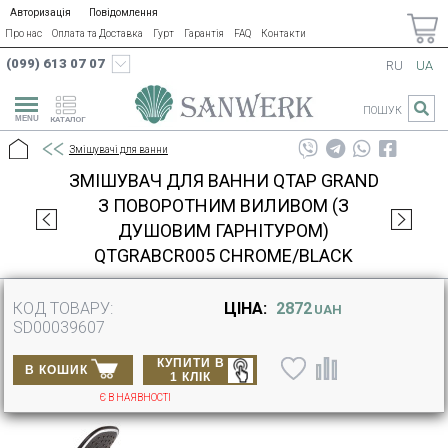
Авторизація
Повідомлення
Про нас
Оплата та Доставка
Гурт
Гарантія
FAQ
Контакти
(099) 613 07 07
RU
UA
ПОШУК
КАТАЛОГ
Змішувачі для ванни
ЗМІШУВАЧ ДЛЯ ВАННИ QTAP GRAND
З ПОВОРОТНИМ ВИЛИВОМ (З
ДУШОВИМ ГАРНІТУРОМ)
QTGRABCR005 CHROME/BLACK
КОД ТОВАРУ:
ЦІНА:
2872
UAH
SD00039607
КУПИТИ В
В КОШИК
1 КЛІК
Є В НАЯВНОСТІ