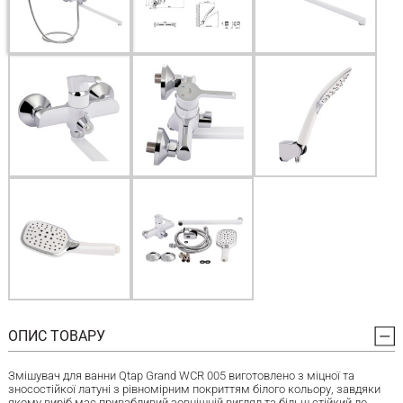
ОПИС ТОВАРУ
Змішувач для ванни Qtap Grand WCR 005 виготовлено з міцної та
зносостійкої латуні з рівномірним покриттям білого кольору, завдяки
якому виріб має привабливий зовнішній вигляд та більш стійкий до