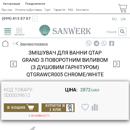
Авторизація
Повідомлення
Про нас
Оплата та Доставка
Гурт
Гарантія
FAQ
Контакти
(099) 613 07 07
RU
UA
ПОШУК
КАТАЛОГ
Змішувачі для ванни
ЗМІШУВАЧ ДЛЯ ВАННИ QTAP
GRAND З ПОВОРОТНИМ ВИЛИВОМ
(З ДУШОВИМ ГАРНІТУРОМ)
QTGRAWCR005 CHROME/WHITE
КОД ТОВАРУ:
ЦІНА:
2872
UAH
SD00039612
КУПИТИ В
В КОШИК
1 КЛІК
Є В НАЯВНОСТІ