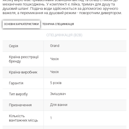
механічних пошкоджень. У комплекті є лійка, тримач для душу та
душовий шланг. Подача води здійснюється за допомогою зручного
важеля, а перемикання на душовий режим - поворотним дивертором.
ОСНОВНІ ХАРКАТЕРИСТИКИ
ТЕХНІЧНА СПЕЦИФІКАЦІЯ
СПЕЦИФІКАЦІЯ (B2B)
Серія
Grand
Країна реєстрації
Чехія
бренду
Країна-виробник
Чехія
Гарантія
5 років
Тип виробу
Змішувач
Призначення
Для ванни
Кількість
1
вантажних місць