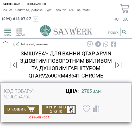
Авторизація
Повідомлення
Про нас
Оплата та Доставка
Гурт
Гарантія
FAQ
Контакти
(099) 613 07 07
RU
UA
ПОШУК
КАТАЛОГ
Змішувачі для ванни
ЗМІШУВАЧ ДЛЯ ВАННИ QTAP ARVIN
З ДОВГИМ ПОВОРОТНИМ ВИЛИВОМ
ТА ДУШОВИМ ГАРНІТУРОМ
QTARV260CRM48641 CHROME
КОД ТОВАРУ:
ЦІНА:
2705
UAH
SD00054765
КУПИТИ В
В КОШИК
1 КЛІК
Є В НАЯВНОСТІ