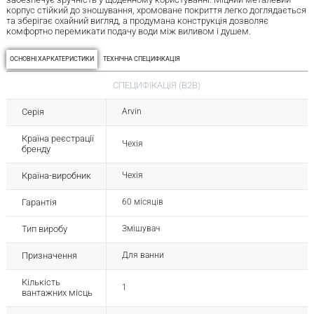
корпус стійкий до зношування, хромоване покриття легко доглядається
та зберігає охайний вигляд, а продумана конструкція дозволяє
комфортно перемикати подачу води між виливом і душем.
ОСНОВНІ ХАРКАТЕРИСТИКИ
ТЕХНІЧНА СПЕЦИФІКАЦІЯ
СПЕЦИФІКАЦІЯ (B2B)
Серія
Arvin
Країна реєстрації
Чехія
бренду
Країна-виробник
Чехія
Гарантія
60 місяців
Тип виробу
Змішувач
Призначення
Для ванни
Кількість
1
вантажних місць