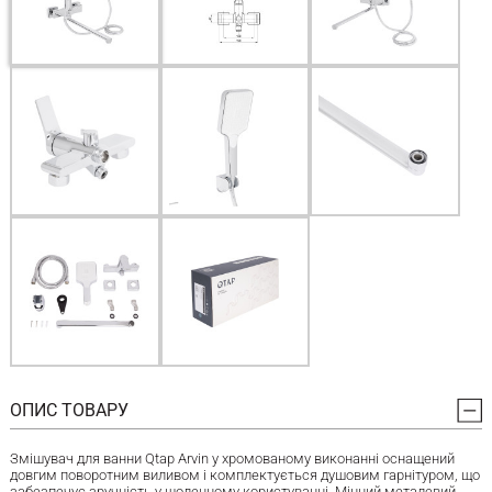
ОПИС ТОВАРУ
Змішувач для ванни Qtap Arvin у хромованому виконанні оснащений
довгим поворотним виливом і комплектується душовим гарнітуром, що
забезпечує зручність у щоденному користуванні. Міцний металевий