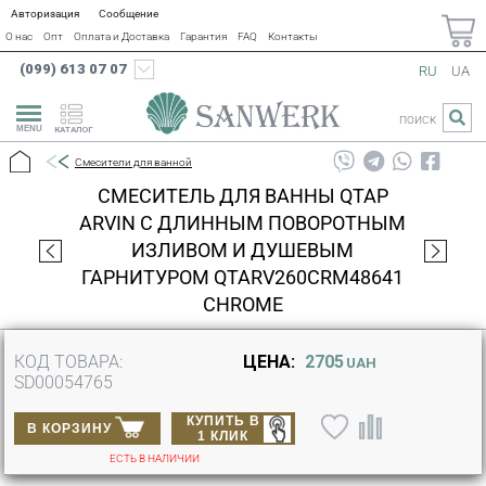
Авторизация
Сообщение
О нас
Опт
Оплата и Доставка
Гарантия
FAQ
Контакты
(099) 613 07 07
RU
UA
ПОИСК
КАТАЛОГ
Смесители для ванной
СМЕСИТЕЛЬ ДЛЯ ВАННЫ QTAP
ARVIN С ДЛИННЫМ ПОВОРОТНЫМ
ИЗЛИВОМ И ДУШЕВЫМ
ГАРНИТУРОМ QTARV260CRM48641
CHROME
КОД ТОВАРА:
ЦЕНА:
2705
UAH
SD00054765
КУПИТЬ В
В КОРЗИНУ
1 КЛИК
ЕСТЬ В НАЛИЧИИ