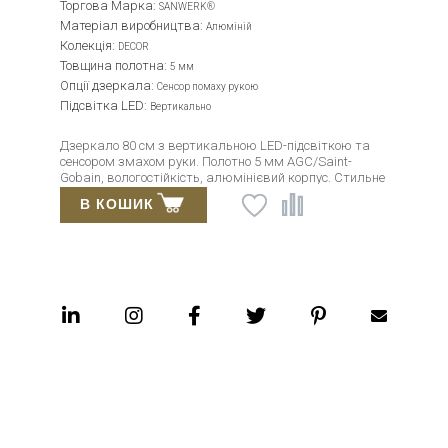
Торгова Марка:
SANWERK®
Матеріал виробництва:
Алюміній
Колекція:
DECOR
Товщина полотна:
5 мм
Опції дзеркала:
Сенсор помаху рукою
Підсвітка LED:
Вертикально
Дзеркало 80 см з вертикальною LED-підсвіткою та
сенсором змахом руки. Полотно 5 мм AGC/Saint-
Gobain, вологостійкість, алюмінієвий корпус. Стильне
рішення для ванної.
В КОШИК