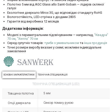
Полотно 5 мм від AGC Glass або Saint-Gobain — лідерів скляної
галузі
Екологічне дзеркало Mirox 3G, що відповідає стандарту RoHS
Вологостійкість, LED-стрічка з діодами 2835
Гарантія від виробника 12 місяців
Додаткова інформація:
Моделі з периметральним підсвічуванням — наприклад,
"Квадра"
70 см
,
"Хелла" 70 см
Серед супутніх товарів:
тумби з умивальником
та
інша продукція
Точні розміри виробу вказані у схемі; можливе індивідуальне
замовлення
ОСНОВНІ ХАРКАТЕРИСТИКИ
ТЕХНІЧНА СПЕЦИФІКАЦІЯ
ТЕХНІЧНА СПЕЦИФІКАЦІЯ (LED)
Товщина полотна
5 мм
Опції дзеркала
Сенсор помаху рукою