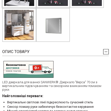
ОПИС ТОВАРУ
LED дзеркала для ванної SANWERK®: Дзеркало "Верса" 70 см з
вертикальним підсвічуванням та сенсорним вмиканням помахом
руки.
Найголовніші переваги:
Вертикальні світлові лінії підкреслюють сучасний стиль
Сенсор помаху руки забезпечує безконтактне керування
Міцний алюмінієвий корпус та захисна задня кришка