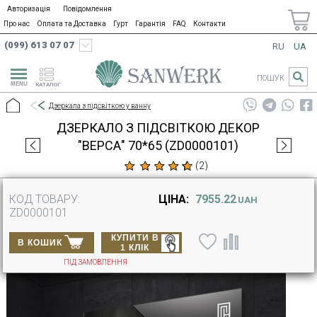
Авторизація
Повідомлення
Про нас
Оплата та Доставка
Гурт
Гарантія
FAQ
Контакти
(099) 613 07 07
RU
UA
ПОШУК
КАТАЛОГ
Дзеркала з підсвіткою у ванну
ДЗЕРКАЛО З ПІДСВІТКОЮ ДЕКОР
"ВЕРСА" 70*65 (ZD0000101)
(
2
)
КОД ТОВАРУ:
ЦІНА:
7955.22
UAH
ZD0000101
КУПИТИ В
В КОШИК
1 КЛІК
ПІД ЗАМОВЛЕННЯ