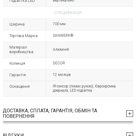
Підсвітка LED
Вертикально
СПЕЦИФІКАЦІЯ
Ширина
700 мм
Торгова Марка
SANWERK®
Матеріал
Алюміній
виробництва
Колекція
DECOR
Гарантія
12 місяців
Оснащення
ІR-сенсор (помах рукою), Єврокромка
дзеркала, LED-підсвітка
ДОСТАВКА, СПЛАТА, ГАРАНТІЯ, ОБМІН ТА
ПОВЕРНЕННЯ
ВІДГУКИ