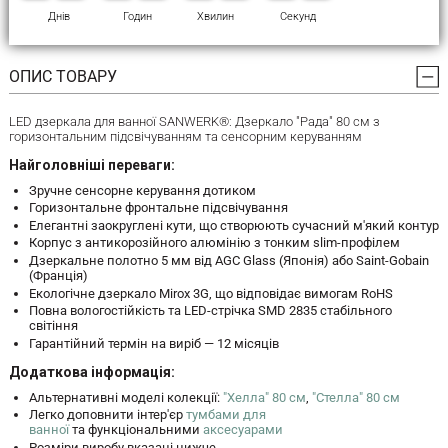
Днів
Годин
Хвилин
Секунд
ОПИС ТОВАРУ
LED дзеркала для ванної SANWERK®: Дзеркало "Рада" 80 см з
горизонтальним підсвічуванням та сенсорним керуванням
Найголовніші переваги:
Зручне сенсорне керування дотиком
Горизонтальне фронтальне підсвічування
Елегантні заокруглені кути, що створюють сучасний м'який контур
Корпус з антикорозійного алюмінію з тонким slim-профілем
Дзеркальне полотно 5 мм від AGC Glass (Японія) або Saint-Gobain
(Франція)
Екологічне дзеркало Mirox 3G, що відповідає вимогам RoHS
Повна вологостійкість та LED-стрічка SMD 2835 стабільного
світіння
Гарантійний термін на виріб — 12 місяців
Додаткова інформація:
Альтернативні моделі колекції:
"Хелла" 80 см
,
"Стелла" 80 см
Легко доповнити інтер'єр
тумбами для
ванної
та функціональними
аксесуарами
Розміри виробу вказані нижче