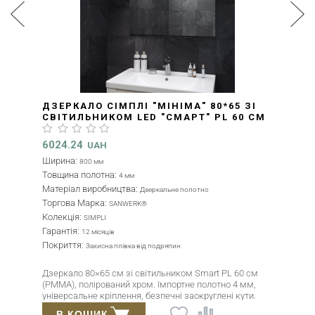
ДЗЕРКАЛО СІМПЛІ "МІНІМА" 80*65 ЗІ
СВІТИЛЬНИКОМ LED "СМАРТ" PL 60 СМ
(ZS0000347)
6024.24
UAH
Ширина:
800 мм
Товщина полотна:
4 мм
Матеріал виробництва:
Дзеркальне полотно
Торгова Марка:
SANWERK®
Колекція:
SIMPLI
Гарантія:
12 місяців
Покриття:
Захисна плівка від подряпин
Дзеркало 80×65 см зі світильником Smart PL 60 см
(PMMA), полірований хром. Імпортне полотно 4 мм,
універсальне кріплення, безпечні заокруглені кути.
В КОШИК