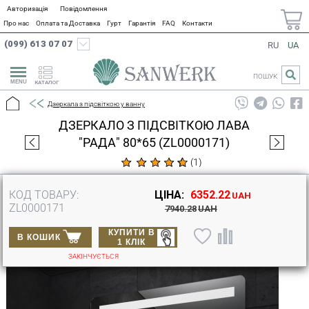
Авторизація
Повідомлення
Про нас
Оплата та Доставка
Гурт
Гарантія
FAQ
Контакти
(099) 613 07 07
RU
UA
ПОШУК
КАТАЛОГ
Дзеркала з підсвіткою у ванну
ДЗЕРКАЛО З ПІДСВІТКОЮ ЛАВА
"РАДА" 80*65 (ZL0000171)
(
1
)
КОД ТОВАРУ:
ЦІНА:
6352.22
UAH
ZL0000171
7940.28
UAH
КУПИТИ В
В КОШИК
1 КЛІК
ЗАКІНЧУЄТЬСЯ