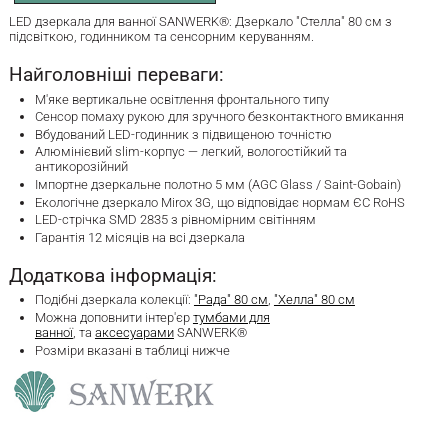
LED дзеркала для ванної SANWERK®: Дзеркало "Стелла" 80 см з
підсвіткою, годинником та сенсорним керуванням.
Найголовніші переваги:
М'яке вертикальне освітлення фронтального типу
Сенсор помаху рукою для зручного безконтактного вмикання
Вбудований LED-годинник з підвищеною точністю
Алюмінієвий slim-корпус — легкий, вологостійкий та
антикорозійний
Імпортне дзеркальне полотно 5 мм (AGC Glass / Saint-Gobain)
Екологічне дзеркало Mirox 3G, що відповідає нормам ЄС RoHS
LED-стрічка SMD 2835 з рівномірним світінням
Гарантія 12 місяців на всі дзеркала
Додаткова інформація:
Подібні дзеркала колекції:
"Рада" 80 см
,
"Хелла" 80 см
Можна доповнити інтер'єр
тумбами для
ванної
, та
аксесуарами
SANWERK®
Розміри вказані в таблиці нижче