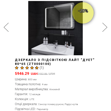
-20%
ДЗЕРКАЛО З ПІДСВІТКОЮ ЛАЙТ "ДУЕТ"
80*65 (ZT0000100)
(
1
)
5946.29
UAH
UAH
7432.86
Ширина:
800 мм
Товщина полотна:
4 мм
Матеріал виробництва:
Алюміній
Гарантія:
12 місяців
Колекція:
LITE
Опції дзеркала:
Сенсор помаху рукою, Радіус кутів
Підсвітка LED:
Периметр