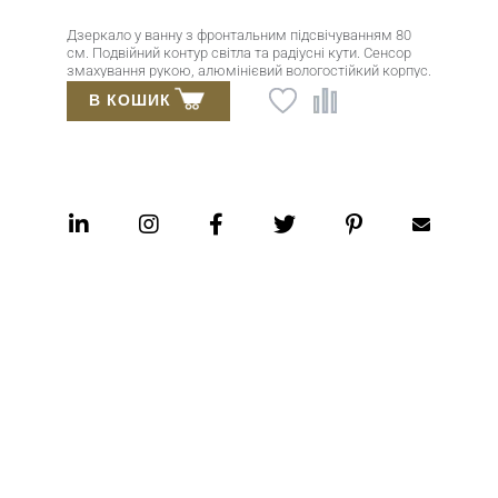
Дзеркало у ванну з фронтальним підсвічуванням 80
см. Подвійний контур світла та радіусні кути. Сенсор
змахування рукою, алюмінієвий вологостійкий корпус.
Імпортне дзеркало Mirox 3G товщиною 4 мм.
В КОШИК