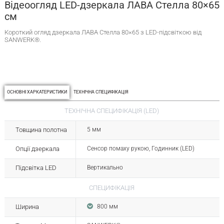
Відеоогляд LED-дзеркала ЛАВА Стелла 80×65
см
Короткий огляд дзеркала ЛАВА Стелла 80×65 з LED-підсвіткою від
SANWERK®.
ОСНОВНІ ХАРКАТЕРИСТИКИ
ТЕХНІЧНА СПЕЦИФІКАЦІЯ
ТЕХНІЧНА СПЕЦИФІКАЦІЯ (LED)
Товщина полотна
5 мм
Опції дзеркала
Сенсор помаху рукою, Годинник (LED)
Підсвітка LED
Вертикально
СПЕЦИФІКАЦІЯ
Ширина
800 мм