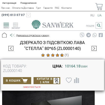
Авторизація
Повідомлення
Про нас
Оплата та Доставка
Гурт
Гарантія
FAQ
Контакти
(099) 613 07 07
RU
UA
ПОШУК
КАТАЛОГ
Дзеркала з підсвіткою у ванну
ДЗЕРКАЛО З ПІДСВІТКОЮ ЛАВА
"СТЕЛЛА" 80*65 (ZL0000140)
(
1
)
КОД ТОВАРУ:
ЦІНА:
10164.18
UAH
ZL0000140
КУПИТИ В
В КОШИК
1 КЛІК
ЗАКІНЧУЄТЬСЯ