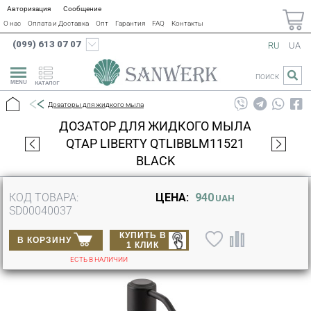
Авторизация
Сообщение
О нас
Оплата и Доставка
Опт
Гарантия
FAQ
Контакты
(099) 613 07 07
RU
UA
ПОИСК
КАТАЛОГ
Дозаторы для жидкого мыла
ДОЗАТОР ДЛЯ ЖИДКОГО МЫЛА
QTAP LIBERTY QTLIBBLM11521
BLACK
КОД ТОВАРА:
ЦЕНА:
940
UAH
SD00040037
КУПИТЬ В
В КОРЗИНУ
1 КЛИК
ЕСТЬ В НАЛИЧИИ