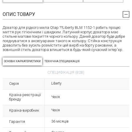
ОПИС ТОВАРУ
Дозатор для рідкого мила Qtap ??Liberty BLM 1152-1 робить процес
миття рук гігієнічним і швидким. Латунний корпус дозатора має
стильне матове покриття чорного кольору. Даний дозатор буде добре
поєднуватися з аксесуарами такого ж кольору. Стійка конструкція
дозволить без зусиль розмістити цей виріб на борту раковини, а
зовнішній стиль дозатора впишеться в будь-який сучасний інтер'єр.
ОСНОВНІ ХАРКАТЕРИСТИКИ
ТЕХНІЧНА СПЕЦИФІКАЦІЯ
СПЕЦИФІКАЦІЯ (B2B)
Серія
Liberty
Країна реєстрації
Чехія
бренду
Країна-виробник
Чехія
Гарантія
36 місяців