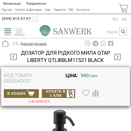
Авторизація
Повідомлення
Про нас
Оплата та Доставка
Гурт
Гарантія
FAQ
Контакти
(099) 613 07 07
RU
UA
ПОШУК
КАТАЛОГ
Дозатори для мила
ДОЗАТОР ДЛЯ РІДКОГО МИЛА QTAP
LIBERTY QTLIBBLM11521 BLACK
КОД ТОВАРУ:
ЦІНА:
940
UAH
SD00040037
КУПИТИ В
В КОШИК
1 КЛІК
Є В НАЯВНОСТІ