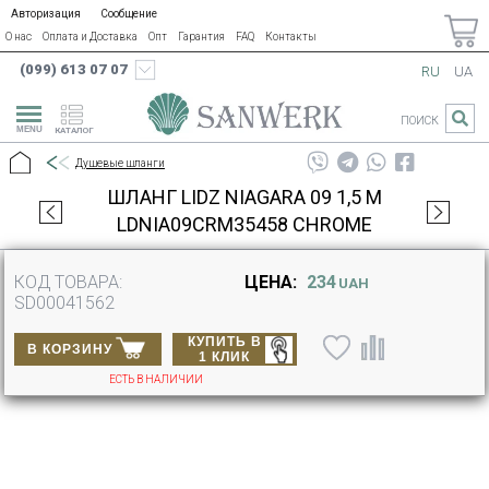
Авторизация
Сообщение
О нас
Оплата и Доставка
Опт
Гарантия
FAQ
Контакты
(099) 613 07 07
RU
UA
ПОИСК
КАТАЛОГ
Душевые шланги
ШЛАНГ LIDZ NIAGARA 09 1,5 М
LDNIA09CRM35458 CHROME
КОД ТОВАРА:
ЦЕНА:
234
UAH
SD00041562
КУПИТЬ В
В КОРЗИНУ
1 КЛИК
ЕСТЬ В НАЛИЧИИ