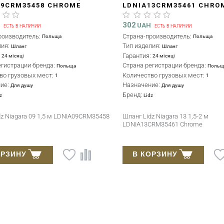
09CRM35458 CHROME
LDNIA13CRM35461 CHRO
302
H
UAH
ЕСТЬ В НАЛИЧИИ
ЕСТЬ В НАЛИЧИИ
роизводитель:
Страна-производитель:
Польща
Польща
лия:
Тип изделия:
Шланг
Шланг
:
Гарантия:
24 місяці
24 місяці
егистрации бренда:
Страна регистрации бренда:
Польща
Польщ
во грузовых мест:
Количество грузовых мест:
1
1
ние:
Назначение:
Для душу
Для душу
Бренд:
z
Lidz
dz Niagara 09 1,5 м LDNIA09CRM35458
Шланг Lidz Niagara 13 1,5-2 м
LDNIA13CRM35461 Chrome
ОРЗИНУ
В КОРЗИНУ