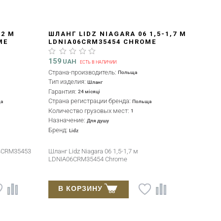
 2 М
ШЛАНГ LIDZ NIAGARA 06 1,5-1,7 М
ME
LDNIA06CRM35454 CHROME
159
UAH
ЕСТЬ В НАЛИЧИИ
Страна-производитель:
Польща
Тип изделия:
Шланг
Гарантия:
24 місяці
Страна регистрации бренда:
а
Польща
Количество грузовых мест:
1
Назначение:
Для душу
Бренд:
Lidz
04CRM35453
Шланг Lidz Niagara 06 1,5-1,7 м
LDNIA06CRM35454 Chrome
В КОРЗИНУ