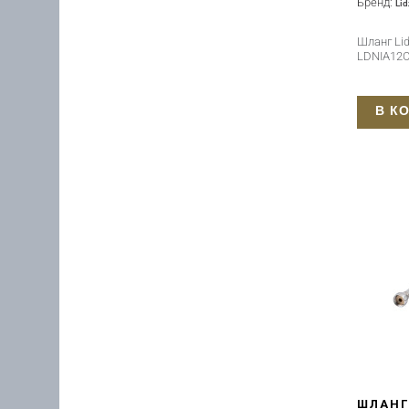
Бренд:
Lid
Шланг Lid
LDNIA12
В К
ШЛАНГ 