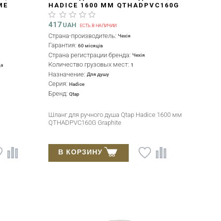
ME
HADICE 1600 ММ QTHADPVC160G
GRAPHITE
417
UAH
ЕСТЬ В НАЛИЧИИ
Страна-производитель:
Чехія
Гарантия:
60 місяців
Страна регистрации бренда:
Чехія
Количество грузовых мест:
а
1
Назначение:
Для душу
Серия:
Hadice
Бренд:
Qtap
Шланг для ручного душа Qtap Hadice 1600 мм
QTHADPVC160G Graphite
В КОРЗИНУ