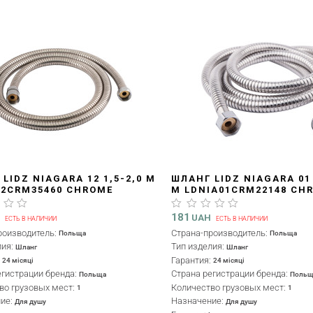
LIDZ NIAGARA 12 1,5-2,0 М
ШЛАНГ LIDZ NIAGARA 01 
12CRM35460 CHROME
М LDNIA01CRM22148 CH
181
H
UAH
ЕСТЬ В НАЛИЧИИ
ЕСТЬ В НАЛИЧИИ
роизводитель:
Страна-производитель:
Польща
Польща
лия:
Тип изделия:
Шланг
Шланг
:
Гарантия:
24 місяці
24 місяці
егистрации бренда:
Страна регистрации бренда:
Польща
Польщ
во грузовых мест:
Количество грузовых мест:
1
1
ние:
Назначение:
Для душу
Для душу