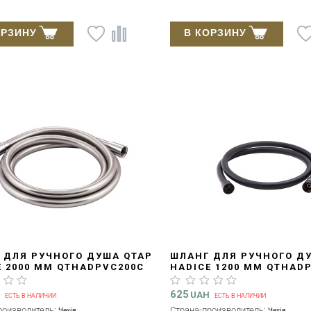
ОРЗИНУ
В КОРЗИНУ
 ДЛЯ РУЧНОГО ДУША QTAP
ШЛАНГ ДЛЯ РУЧНОГО Д
E 2000 ММ QTHADPVC200C
HADICE 1200 ММ QTHAD
E
BLACK MATT
625
H
UAH
ЕСТЬ В НАЛИЧИИ
ЕСТЬ В НАЛИЧИИ
роизводитель:
Страна-производитель:
Чехія
Чехія