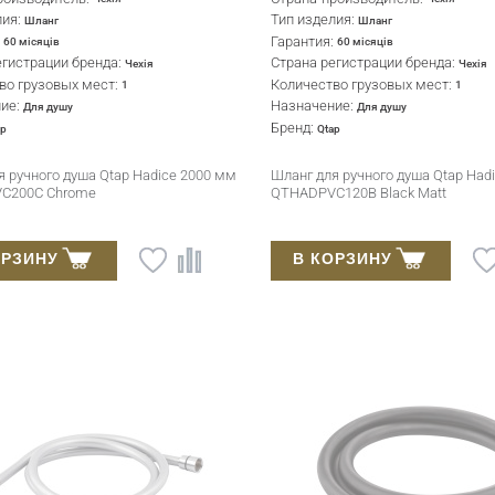
лия:
Тип изделия:
Шланг
Шланг
:
Гарантия:
60 місяців
60 місяців
егистрации бренда:
Страна регистрации бренда:
Чехія
Чехія
во грузовых мест:
Количество грузовых мест:
1
1
ние:
Назначение:
Для душу
Для душу
Бренд:
ap
Qtap
я ручного душа Qtap Hadice 2000 мм
Шланг для ручного душа Qtap Had
C200C Chrome
QTHADPVC120B Black Matt
ОРЗИНУ
В КОРЗИНУ