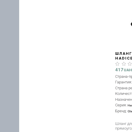
ШЛАНГ
HADIC
ПРЯМ
QTHAD
417
UA
Страна-п
Гарантия
Страна р
Количест
Назначе
Серия:
Ha
Бренд:
Qt
Шланг дл
прямоуго