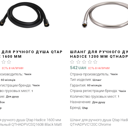
 ДЛЯ РУЧНОГО ДУША QTAP
ШЛАНГ ДЛЯ РУЧНОГО Д
E 1600 ММ
HADICE 1200 ММ QTHAD
ОУГОЛЬНЫЙ
CHROME
PVCSQ160B BLACK MATT
542
H
UAH
ЕСТЬ В НАЛИЧИИ
ЕСТЬ В НАЛИЧИИ
роизводитель:
Страна-производитель:
Чехія
Чехія
:
Тип изделия:
60 місяців
Шланг
егистрации бренда:
Гарантия:
Чехія
60 місяців
во грузовых мест:
Страна регистрации бренда:
1
Чехія
ние:
Количество грузовых мест:
Для душу
1
Назначение:
dice
Для душу
Бренд:
ap
Qtap
я ручного душа Qtap Hadice 1600 мм
Шланг для ручного душа Qtap Had
льный QTHADPVCSQ160B Black Matt
QTHADPVC120C Chrome