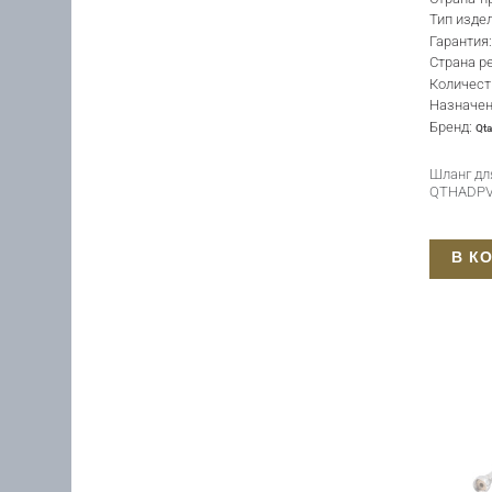
Тип изде
Гарантия
Страна р
Количест
Назначе
Бренд:
Qt
Шланг дл
QTHADPV
В К