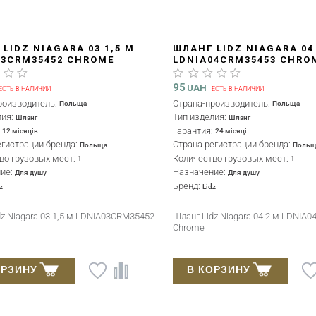
LIDZ NIAGARA 03 1,5 М
ШЛАНГ LIDZ NIAGARA 04
03CRM35452 CHROME
LDNIA04CRM35453 CHRO
95
UAH
ЕСТЬ В НАЛИЧИИ
ЕСТЬ В НАЛИЧИИ
роизводитель:
Страна-производитель:
Польща
Польща
лия:
Тип изделия:
Шланг
Шланг
:
Гарантия:
12 місяців
24 місяці
егистрации бренда:
Страна регистрации бренда:
Польща
Польщ
во грузовых мест:
Количество грузовых мест:
1
1
ние:
Назначение:
Для душу
Для душу
Бренд:
z
Lidz
dz Niagara 03 1,5 м LDNIA03CRM35452
Шланг Lidz Niagara 04 2 м LDNIA
Chrome
ОРЗИНУ
В КОРЗИНУ