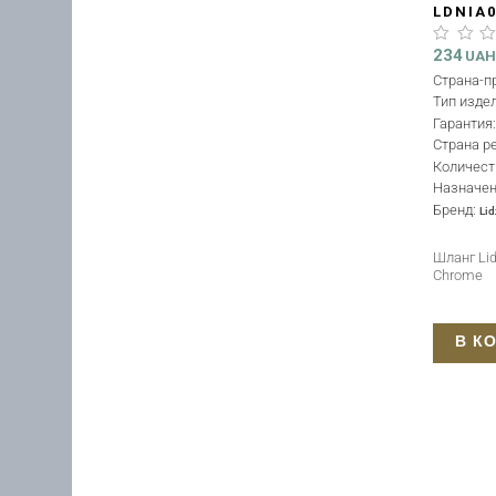
LDNIA
234
UA
Страна-п
Тип изде
Гарантия
Страна р
Количест
Назначе
Бренд:
Lid
Шланг Li
Chrome
В К