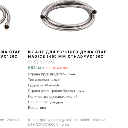
УША QTAP
ШЛАНГ ДЛЯ РУЧНОГО ДУША QTAP
PVC120C
HADICE 1600 ММ QTHADPVC160C
CHROME
584
UAH
ЕСТЬ В НАЛИЧИИ
Страна-производитель:
Чехія
Тип изделия:
Шланг
Гарантия:
60 місяців
Страна регистрации бренда:
Чехія
Количество грузовых мест:
1
Назначение:
Для душу
Бренд:
Qtap
ice 1200 мм
Шланг для ручного душа Qtap Hadice 1600 мм
QTHADPVC160C Chrome