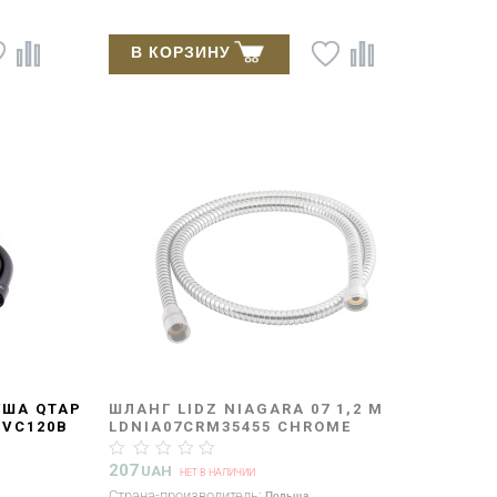
В КОРЗИНУ
УША QTAP
ШЛАНГ LIDZ NIAGARA 07 1,2 М
PVC120B
LDNIA07CRM35455 CHROME
207
UAH
НЕТ В НАЛИЧИИ
Страна-производитель:
Польща