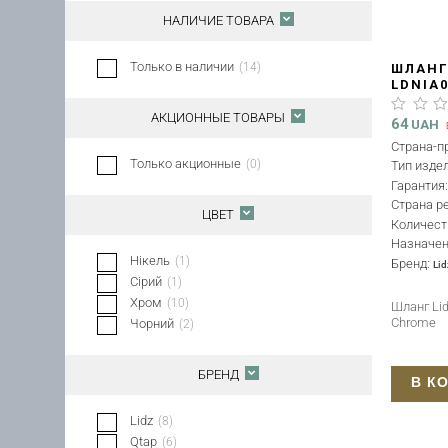
НАЛИЧИЕ ТОВАРА
Только в наличии
(
14
)
ШЛАНГ 
LDNIA
АКЦИОННЫЕ ТОВАРЫ
64
UAH
Страна-п
Только акционные
(
0
)
Тип изде
Гарантия
Страна р
ЦВЕТ
Количест
Назначе
Нікель
(
1
)
Бренд:
Lid
Сірий
(
1
)
Хром
(
10
)
Шланг Li
Chrome
Чорний
(
2
)
БРЕНД
В К
Lidz
(
8
)
Qtap
(
6
)