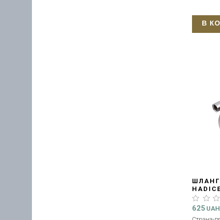
В К
ШЛАНГ
HADIC
CHROM
625
UA
Страна-п