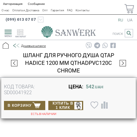
Авторизация
Сообщение
О нас
Оплата и Доставка
Опт
Гарантия
FAQ
Контакты
(099) 613 07 07
RU
UA
ПОИСК
КАТАЛОГ
Душевые шланги
ШЛАНГ ДЛЯ РУЧНОГО ДУША QTAP
HADICE 1200 ММ QTHADPVC120C
CHROME
КОД ТОВАРА:
ЦЕНА:
542
UAH
SD00041922
КУПИТЬ В
В КОРЗИНУ
1 КЛИК
ЕСТЬ В НАЛИЧИИ