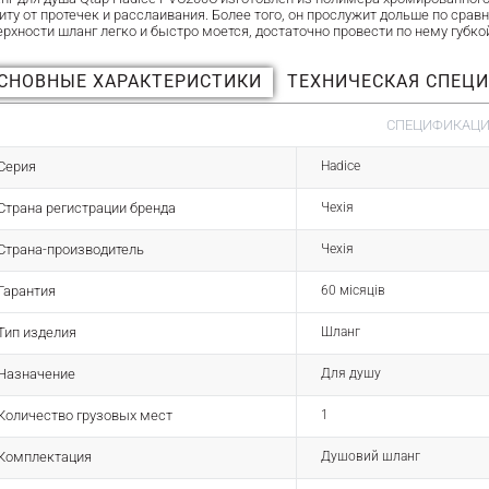
иту от протечек и расслаивания. Более того, он прослужит дольше по срав
ерхности шланг легко и быстро моется, достаточно провести по нему губ
СНОВНЫЕ ХАРАКТЕРИСТИКИ
ТЕХНИЧЕСКАЯ СПЕЦ
СПЕЦИФИКАЦИЯ
Серия
Hadice
Страна регистрации бренда
Чехія
Страна-производитель
Чехія
Гарантия
60 місяців
Тип изделия
Шланг
Назначение
Для душу
Количество грузовых мест
1
Комплектация
Душовий шланг