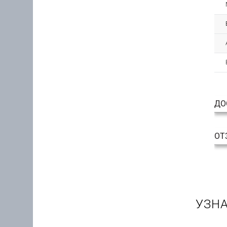
ДО
ОТ
УЗНА