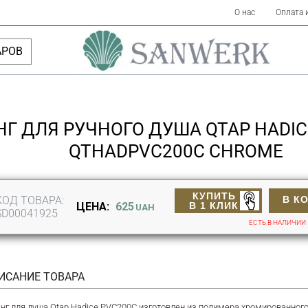
О нас
Оплата 
АРОВ
Г ДЛЯ РУЧНОГО ДУША QTAP HADIC
QTHADPVC200C CHROME
КУПИТЬ
КОД ТОВАРА:
В К
В 1 КЛИК
ЦЕНА:
625
UAH
SD00041925
ЕСТЬ В НАЛИЧИИ
ИСАНИЕ ТОВАРА
нг для душа Qtap Hadice PVC200C изготовлен из полимера хромированного