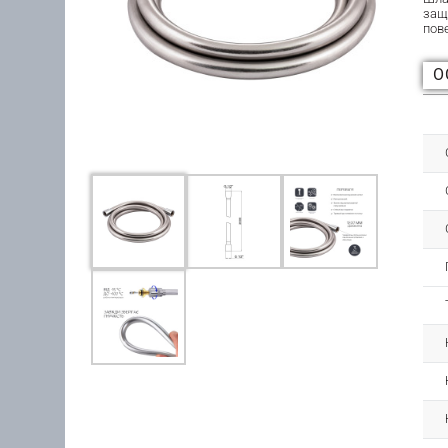
защ
пов
О