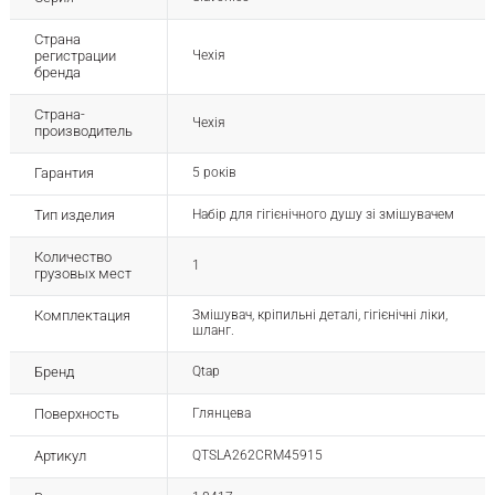
Страна
регистрации
Чехія
бренда
Страна-
Чехія
производитель
Гарантия
5 років
Тип изделия
Набір для гігієнічного душу зі змішувачем
Количество
1
грузовых мест
Комплектация
Змішувач, кріпильні деталі, гігієнічні ліки,
шланг.
Бренд
Qtap
Поверхность
Глянцева
Артикул
QTSLA262CRM45915