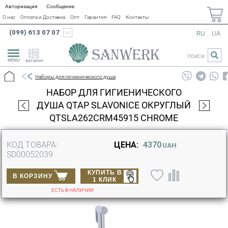
Авторизация
Сообщение
О нас
Оплата и Доставка
Опт
Гарантия
FAQ
Контакты
(099) 613 07 07
RU
UA
ПОИСК
КАТАЛОГ
Наборы для гигиенического душа
НАБОР ДЛЯ ГИГИЕНИЧЕСКОГО
ДУША QTAP SLAVONICE ОКРУГЛЫЙ
QTSLA262CRM45915 CHROME
КОД ТОВАРА:
ЦЕНА:
4370
UAH
SD00052039
КУПИТЬ В
В КОРЗИНУ
1 КЛИК
ЕСТЬ В НАЛИЧИИ